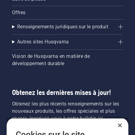
Offres
Renseignements juridiques sur le produit
Autres sites Husqvarna
Vision de Husqvarna en matière de
développement durable
Obtenez les dernières mises à jour!
Obtenez les plus récents renseignements sur les
nouveaux produits, les offres spéciales et plus
encore. Inscrivez-vous à notre bulletin ici.
Cookies sur le site
INSCRIPTION À LA NEWSLETTER