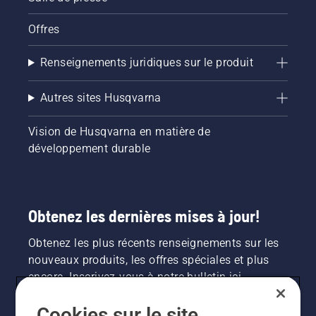
Offres
Renseignements juridiques sur le produit
Autres sites Husqvarna
Vision de Husqvarna en matière de
développement durable
Obtenez les dernières mises à jour!
Obtenez les plus récents renseignements sur les
nouveaux produits, les offres spéciales et plus
encore. Inscrivez-vous à notre bulletin ici.
Cookies sur le site
INSCRIPTION À LA NEWSLETTER