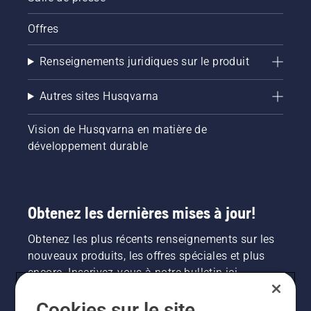
Offres
Renseignements juridiques sur le produit
Autres sites Husqvarna
Vision de Husqvarna en matière de
développement durable
Obtenez les dernières mises à jour!
Obtenez les plus récents renseignements sur les
nouveaux produits, les offres spéciales et plus
encore. Inscrivez-vous à notre bulletin ici.
Cookies sur le site
INSCRIPTION À LA NEWSLETTER