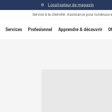
Localisateur de magasin
Service à la clientèle
Assistance pour tondeuse 
Services
Profesionnel
Apprendre & découvrir
O
onnaire Husqvarna à Québ