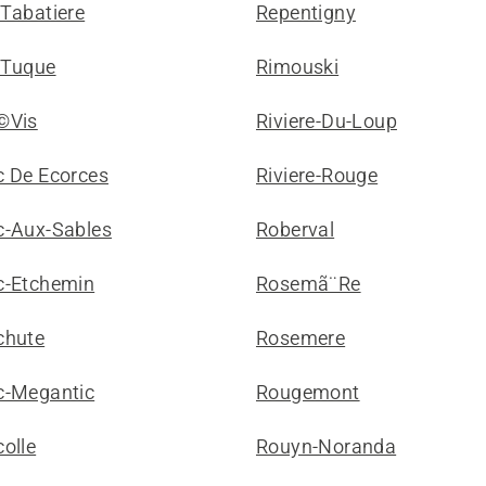
 Tabatiere
Repentigny
 Tuque
Rimouski
©Vis
Riviere-Du-Loup
c De Ecorces
Riviere-Rouge
c-Aux-Sables
Roberval
c-Etchemin
Rosemã¨Re
chute
Rosemere
c-Megantic
Rougemont
olle
Rouyn-Noranda