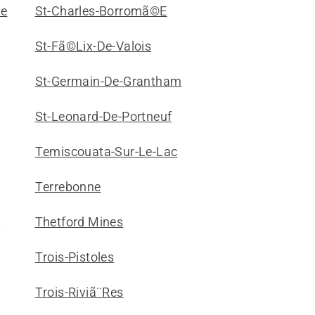
le
St-Charles-Borromã©E
St-Fã©Lix-De-Valois
St-Germain-De-Grantham
St-Leonard-De-Portneuf
Temiscouata-Sur-Le-Lac
Terrebonne
s
Thetford Mines
Trois-Pistoles
Trois-Riviã¨Res