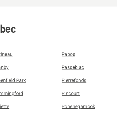
ébec
tineau
Pabos
anby
Paspebiac
enfield Park
Pierrefonds
mmingford
Pincourt
iette
Pohenegamook