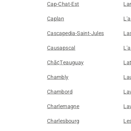
Cap-Chat-Est
La
Caplan
L'a
Cascapedia-Saint-Jules
Las
Causapscal
L'
Chã¢Teauguay
Lat
Chambly
Lau
Chambord
La
Charlemagne
Lav
Charlesbourg
Le