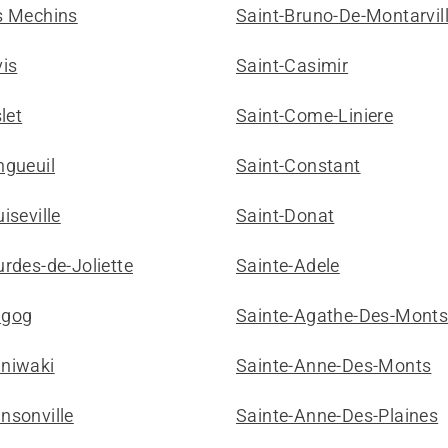
s Mechins
Saint-Bruno-De-Montarvil
vis
Saint-Casimir
slet
Saint-Come-Liniere
ngueuil
Saint-Constant
iseville
Saint-Donat
rdes-de-Joliette
Sainte-Adele
gog
Sainte-Agathe-Des-Mont
niwaki
Sainte-Anne-Des-Monts
nsonville
Sainte-Anne-Des-Plaines