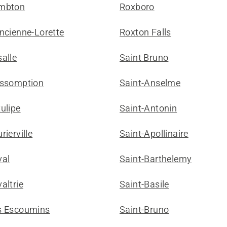
mbton
Roxboro
ncienne-Lorette
Roxton Falls
alle
Saint Bruno
assomption
Saint-Anselme
ulipe
Saint-Antonin
rierville
Saint-Apollinaire
val
Saint-Barthelemy
altrie
Saint-Basile
s Escoumins
Saint-Bruno