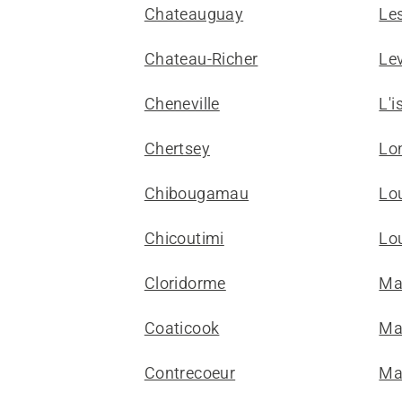
Chateauguay
Le
Chateau-Richer
Le
Cheneville
L'i
Chertsey
Lo
Chibougamau
Lou
Chicoutimi
Lou
Cloridorme
Ma
Coaticook
Ma
Contrecoeur
Ma