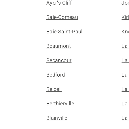
Ayer's Cliff
Jo
Baie-Comeau
Kir
Baie-Saint-Paul
Kn
Beaumont
La
Becancour
La
Bedford
La
Beloeil
La 
Berthierville
La
Blainville
La