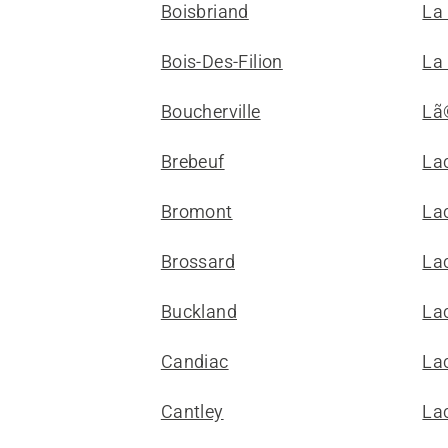
Boisbriand
La
Bois-Des-Filion
La
Boucherville
Lã
Brebeuf
La
Bromont
La
Brossard
La
Buckland
La
Candiac
La
Cantley
Lac