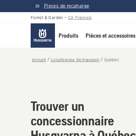
Pieces de recaharge
Forest & Garden
–
CA, Français
Produits
Pièces et accessoires
Accueil
Localisateur de magasin
Québec
Trouver un concessi
Trouver un
concessionnaire
Husqvarna à Québec