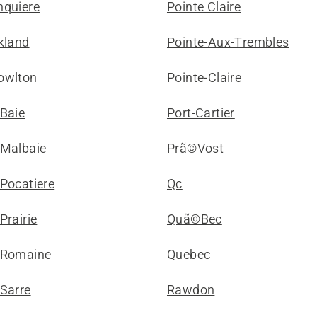
nquiere
Pointe Claire
kland
Pointe-Aux-Trembles
owlton
Pointe-Claire
 Baie
Port-Cartier
 Malbaie
Prã©Vost
 Pocatiere
Qc
Prairie
Quã©Bec
 Romaine
Quebec
 Sarre
Rawdon