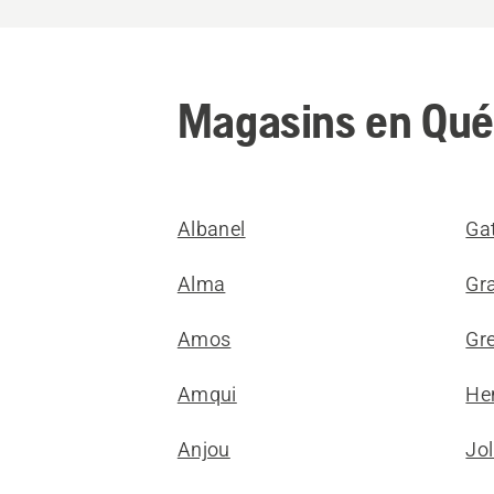
Magasins en Qu
Albanel
Ga
Alma
Gr
Amos
Gre
Amqui
He
Anjou
Jol