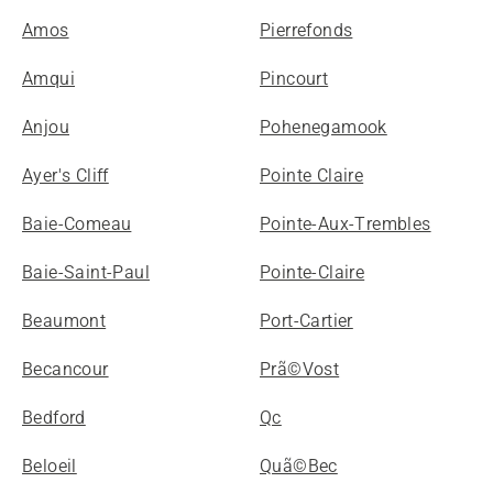
Amos
Pierrefonds
Amqui
Pincourt
Anjou
Pohenegamook
Ayer's Cliff
Pointe Claire
Baie-Comeau
Pointe-Aux-Trembles
Baie-Saint-Paul
Pointe-Claire
Beaumont
Port-Cartier
Becancour
Prã©Vost
Bedford
Qc
Beloeil
Quã©Bec