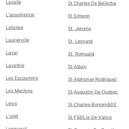
Lasalle
St Charles De Bellecha
L'assomption
St Simeon
Latulipe
St. Jerome
Laurierville
St. Leonard
Laval
St. Romuald
Lavaltrie
St-Alban
Les Escoumins
St-Alphonse Rodriquez
Les Mechins
St-Augustin-De-Quebec
Levis
St-Charles-Borromã©E
L'islet
St-Fã©Lix-De-Valois
Longueuil