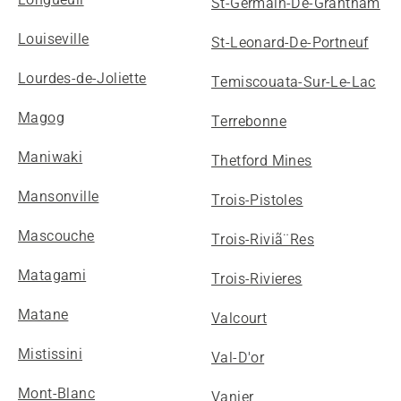
St-Germain-De-Grantham
Louiseville
St-Leonard-De-Portneuf
Lourdes-de-Joliette
Temiscouata-Sur-Le-Lac
Magog
Terrebonne
Maniwaki
Thetford Mines
Mansonville
Trois-Pistoles
Mascouche
Trois-Riviã¨Res
Matagami
Trois-Rivieres
Matane
Valcourt
Mistissini
Val-D'or
Mont-Blanc
Vanier