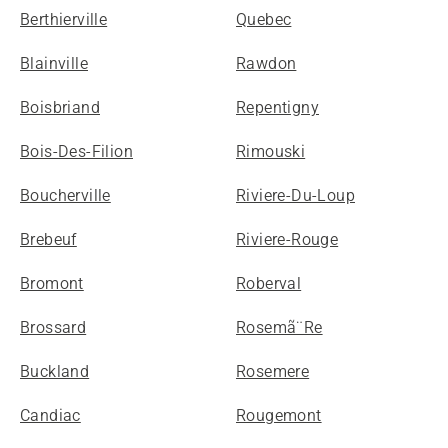
Berthierville
Quebec
Blainville
Rawdon
Boisbriand
Repentigny
Bois-Des-Filion
Rimouski
Boucherville
Riviere-Du-Loup
Brebeuf
Riviere-Rouge
Bromont
Roberval
Brossard
Rosemã¨Re
Buckland
Rosemere
Candiac
Rougemont