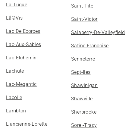
La Tuque
Saint-Tite
Lã©Vis
Saint-Victor
Lac De Ecorces
Salaberry-De-Valleyfield
Lac-Aux-Sables
Satine Francoise
Lac-Etchemin
Senneterre
Lachute
Sept-Iles
Lac-Megantic
Shawinigan
Lacolle
Shawville
Lambton
Sherbrooke
L'ancienne-Lorette
Sorel-Tracy