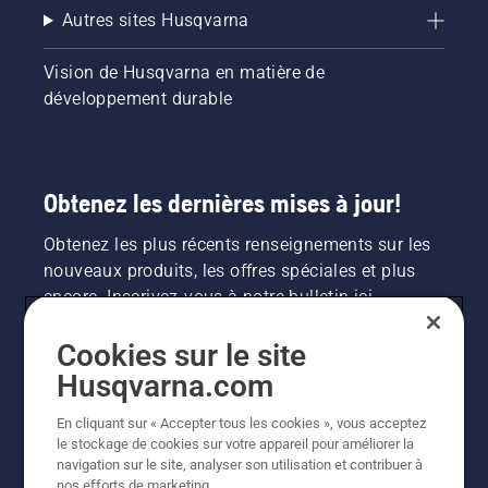
Autres sites Husqvarna
Vision de Husqvarna en matière de
développement durable
Obtenez les dernières mises à jour!
Obtenez les plus récents renseignements sur les
nouveaux produits, les offres spéciales et plus
encore. Inscrivez-vous à notre bulletin ici.
Cookies sur le site
INSCRIPTION À LA NEWSLETTER
Husqvarna.com
En cliquant sur « Accepter tous les cookies », vous acceptez
le stockage de cookies sur votre appareil pour améliorer la
navigation sur le site, analyser son utilisation et contribuer à
nos efforts de marketing.