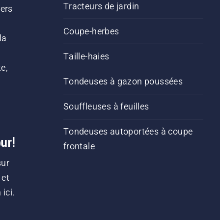
Tracteurs de jardin
iers
s
Coupe-herbes
la
Taille-haies
e,
Tondeuses à gazon poussées
Souffleuses à feuilles
Tondeuses autoportées à coupe
ur!
frontale
sur
 et
ici.