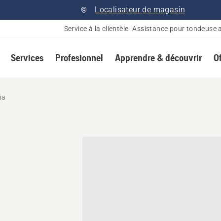
Localisateur de magasin
Service à la clientèle
Assistance pour tondeuse 
Services
Profesionnel
Apprendre & découvrir
O
ia
nnaire Husqvarna à Petroli
,