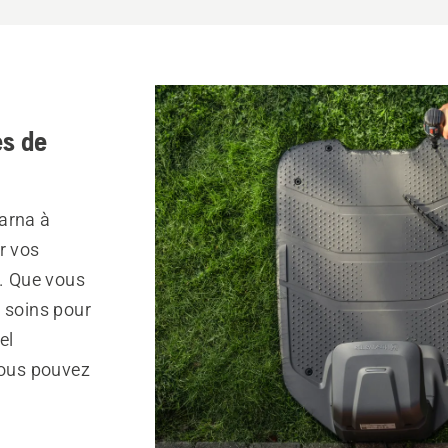
s de
arna à
r vos
r. Que vous
s soins pour
el
vous pouvez