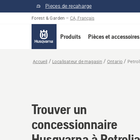
Pieces de recaharge
Forest & Garden
–
CA, Français
Produits
Pièces et accessoires
Accueil
Localisateur de magasin
Ontario
Petrol
Trouver un concessio
Trouver un
concessionnaire
Husqvarna à Petrolia