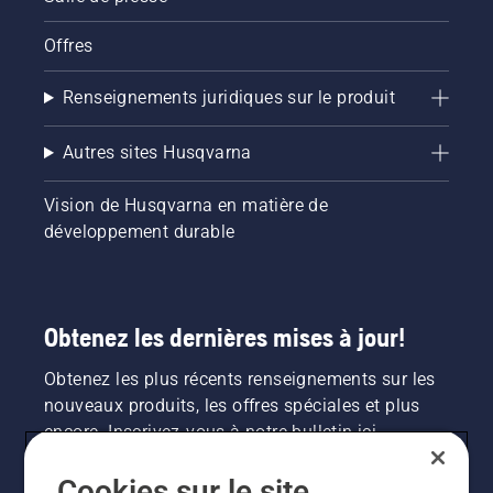
Offres
Renseignements juridiques sur le produit
Autres sites Husqvarna
Vision de Husqvarna en matière de
développement durable
Obtenez les dernières mises à jour!
Obtenez les plus récents renseignements sur les
nouveaux produits, les offres spéciales et plus
encore. Inscrivez-vous à notre bulletin ici.
Cookies sur le site
INSCRIPTION À LA NEWSLETTER