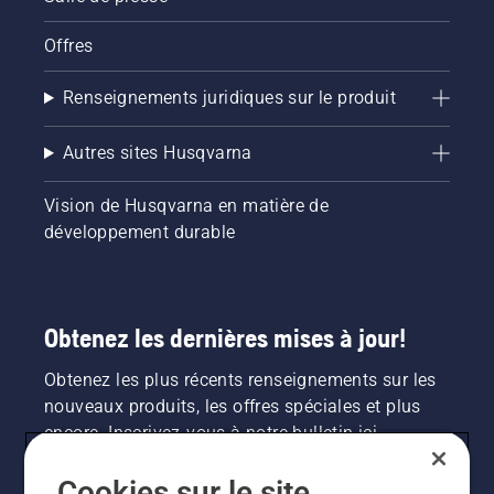
Offres
Renseignements juridiques sur le produit
Autres sites Husqvarna
Vision de Husqvarna en matière de
développement durable
Obtenez les dernières mises à jour!
Obtenez les plus récents renseignements sur les
nouveaux produits, les offres spéciales et plus
encore. Inscrivez-vous à notre bulletin ici.
Cookies sur le site
INSCRIPTION À LA NEWSLETTER