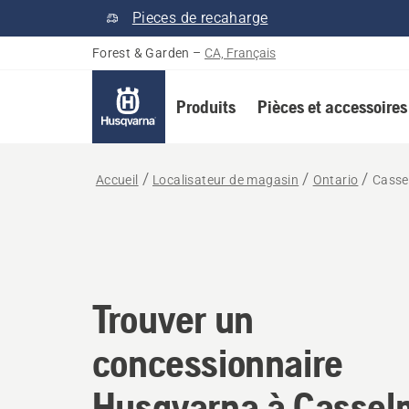
Pieces de recaharge
Forest & Garden
–
CA, Français
Produits
Pièces et accessoires
Accueil
Localisateur de magasin
Ontario
Cass
Trouver un concessi
Trouver un
concessionnaire
Husqvarna à Cassel