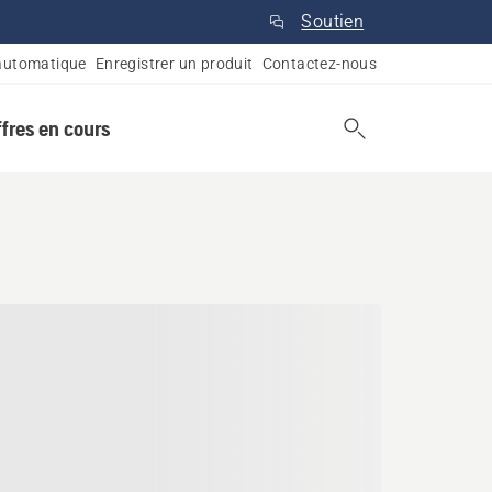
Soutien
automatique
Enregistrer un produit
Contactez-nous
ffres en cours
lman, Ontario