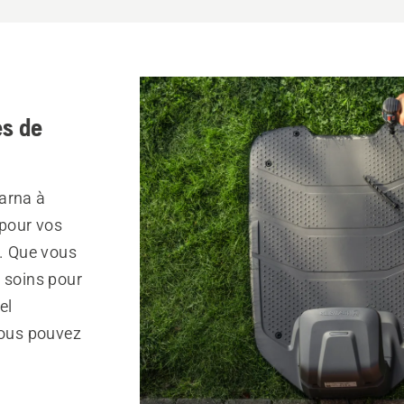
s de
arna à
pour vos
r. Que vous
s soins pour
el
vous pouvez