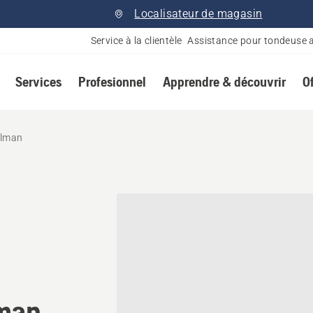
Localisateur de magasin
Service à la clientèle
Assistance pour tondeuse 
Services
Profesionnel
Apprendre & découvrir
O
elman
onnaire Husqvarna à Casse
man,