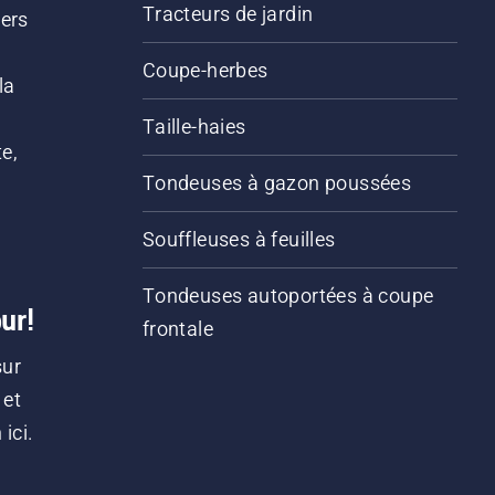
Tracteurs de jardin
iers
s
Coupe-herbes
la
Taille-haies
e,
Tondeuses à gazon poussées
Souffleuses à feuilles
Tondeuses autoportées à coupe
ur!
frontale
sur
 et
ici.