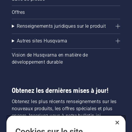
Offres
Renseignements juridiques sur le produit
Autres sites Husqvarna
Vision de Husqvarna en matière de
développement durable
Obtenez les dernières mises à jour!
Obtenez les plus récents renseignements sur les
nouveaux produits, les offres spéciales et plus
encore. Inscrivez-vous à notre bulletin ici.
Cookies sur le site
INSCRIPTION À LA NEWSLETTER