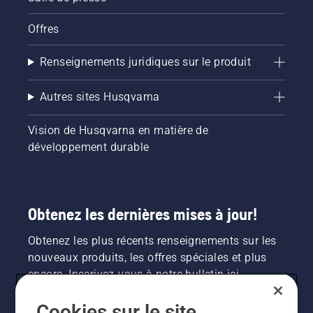
Offres
Renseignements juridiques sur le produit
Autres sites Husqvarna
Vision de Husqvarna en matière de
développement durable
Obtenez les dernières mises à jour!
Obtenez les plus récents renseignements sur les
nouveaux produits, les offres spéciales et plus
encore. Inscrivez-vous à notre bulletin ici.
Cookies sur le site
INSCRIPTION À LA NEWSLETTER