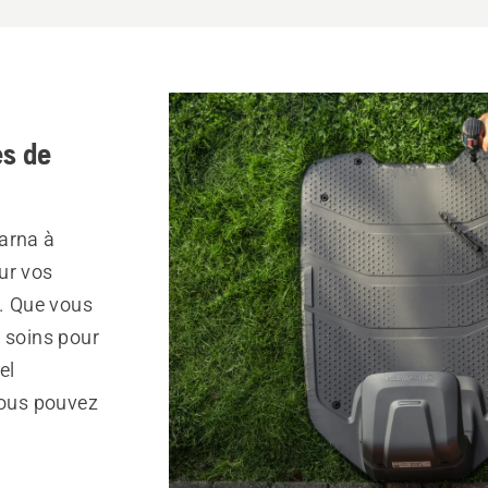
s de
arna à
ur vos
r. Que vous
s soins pour
el
vous pouvez