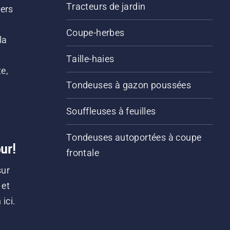
Tracteurs de jardin
iers
s
Coupe-herbes
la
Taille-haies
e,
Tondeuses à gazon poussées
Souffleuses à feuilles
Tondeuses autoportées à coupe
ur!
frontale
sur
 et
ici.