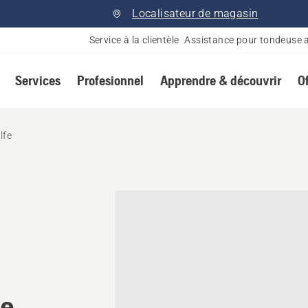
Localisateur de magasin
Service à la clientèle
Assistance pour tondeuse 
Services
Profesionnel
Apprendre & découvrir
O
lfe
onnaire Husqvarna à Metcal
e,