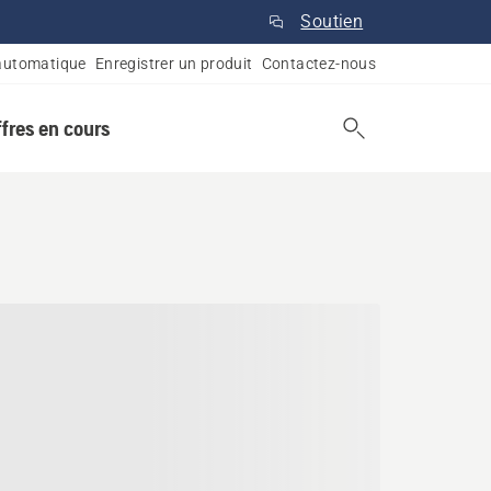
Soutien
automatique
Enregistrer un produit
Contactez-nous
ffres en cours
fe, Ontario