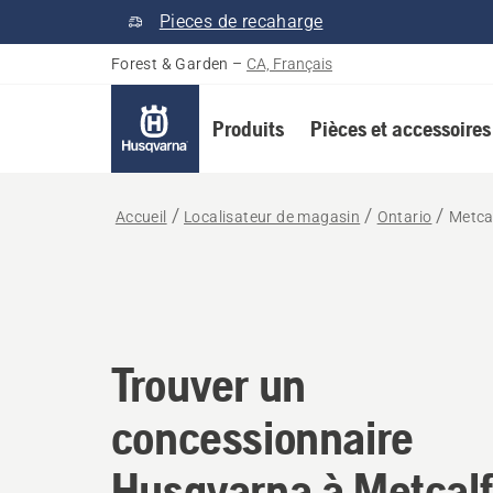
Pieces de recaharge
Forest & Garden
–
CA, Français
Produits
Pièces et accessoires
Accueil
Localisateur de magasin
Ontario
Metca
Trouver un concessi
Trouver un
concessionnaire
Husqvarna à Metcalf