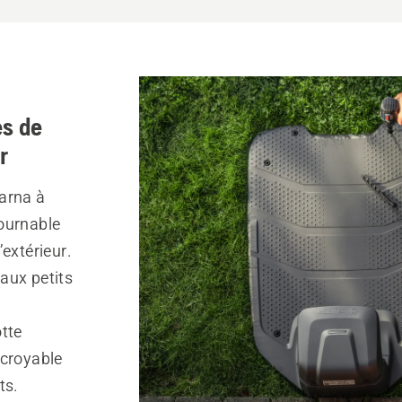
s de
r
arna à
ournable
extérieur.
aux petits
tte
ncroyable
ts.