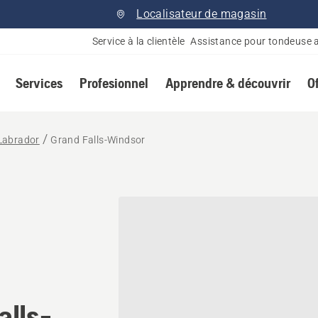
Localisateur de magasin
Service à la clientèle
Assistance pour tondeuse 
Services
Profesionnel
Apprendre & découvrir
O
Labrador
Grand Falls-Windsor
onnaire Husqvarna à Grand 
alls-