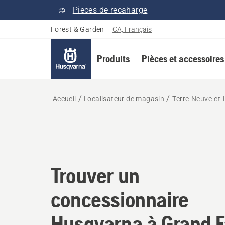
Pieces de recaharge
Forest & Garden
–
CA, Français
Produits
Pièces et accessoires
Accueil
Localisateur de magasin
Terre-Neuve-et-
Trouver un concessi
Trouver un
concessionnaire
Husqvarna à Grand F