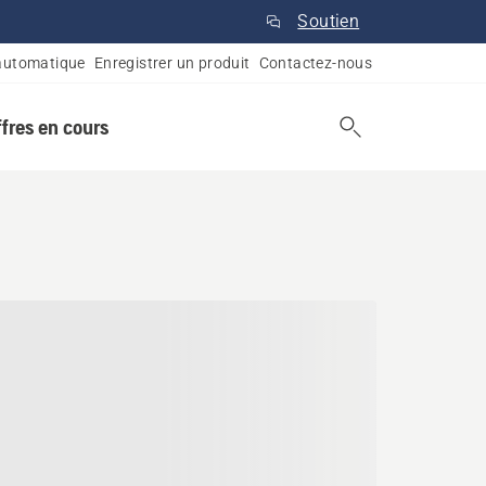
Soutien
automatique
Enregistrer un produit
Contactez-nous
ffres en cours
Falls-Windsor, Terre-Neuv