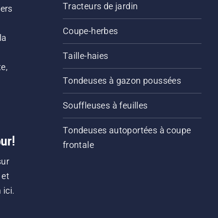
Tracteurs de jardin
iers
s
Coupe-herbes
la
Taille-haies
e,
Tondeuses à gazon poussées
Souffleuses à feuilles
Tondeuses autoportées à coupe
ur!
frontale
sur
 et
ici.