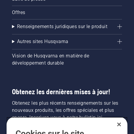
Offres
Renseignements juridiques sur le produit
Autres sites Husqvarna
Vision de Husqvarna en matière de
développement durable
Obtenez les dernières mises à jour!
Obtenez les plus récents renseignements sur les
nouveaux produits, les offres spéciales et plus
encore. Inscrivez-vous à notre bulletin ici.
Cookies sur le site
INSCRIPTION À LA NEWSLETTER