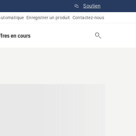
Soutien
automatique
Enregistrer un produit
Contactez-nous
ffres en cours
rhoof, Colombie-Britanniq