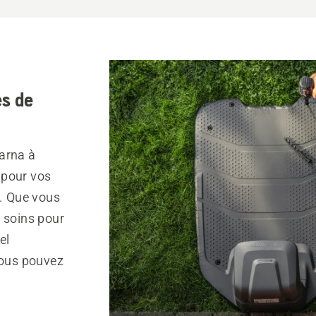
s de
arna à
 pour vos
r. Que vous
s soins pour
el
vous pouvez