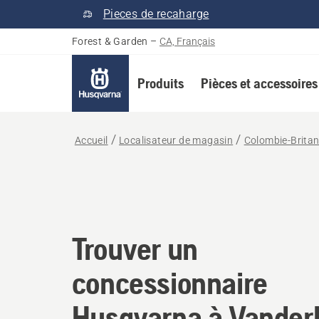
Pieces de recaharge
Forest & Garden
–
CA, Français
Produits
Pièces et accessoires
Accueil
Localisateur de magasin
Colombie-Brita
Trouver un concessi
Trouver un
concessionnaire
Husqvarna à Vanderh