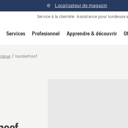
Localisateur de magasin
Service à la clientèle
Assistance pour tondeuse 
Services
Profesionnel
Apprendre & découvrir
O
nnique
Vanderhoof
onnaire Husqvarna à Vande
oof,