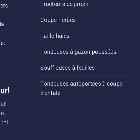
Tracteurs de jardin
iers
s
Coupe-herbes
la
Taille-haies
e,
Tondeuses à gazon poussées
Souffleuses à feuilles
Tondeuses autoportées à coupe
ur!
frontale
sur
 et
ici.