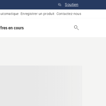
Soutien
automatique
Enregistrer un produit
Contactez-nous
ffres en cours
inster, Alberta