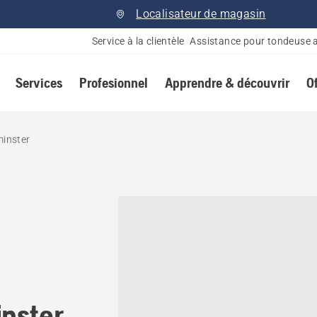
Localisateur de magasin
Service à la clientèle
Assistance pour tondeuse 
Services
Profesionnel
Apprendre & découvrir
O
minster
nnaire Husqvarna à Lloydm
nster,