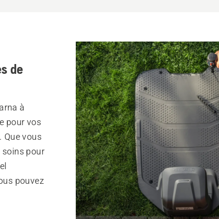
s de
arna à
e pour vos
r. Que vous
s soins pour
el
vous pouvez