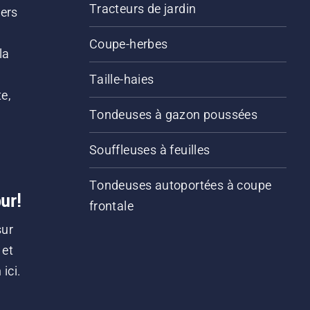
Tracteurs de jardin
iers
s
Coupe-herbes
la
Taille-haies
e,
Tondeuses à gazon poussées
Souffleuses à feuilles
Tondeuses autoportées à coupe
ur!
frontale
sur
 et
ici.