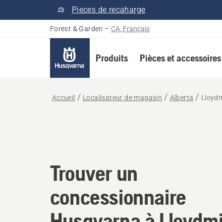
Pieces de recaharge
Forest & Garden
–
CA, Français
Produits
Pièces et accessoires
Accueil
Localisateur de magasin
Alberta
Lloyd
Trouver un concessio
Trouver un
concessionnaire
Husqvarna à Lloydmi