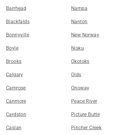
Barrhead
Nampa
Blackfalds
Nanton
Bonnyville
New Norway
Boyle
Nisku
Brooks
Okotoks
Calgary
Olds
Camrose
Onoway
Canmore
Peace River
Cardston
Picture Butte
Caslan
Pincher Creek