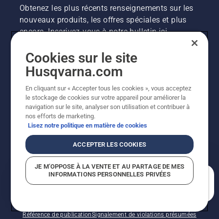
Obtenez les plus récents renseignements sur les
nouveaux produits, les offres spéciales et plus
encore. Inscrivez-vous à notre bulletin ici.
Cookies sur le site
INSCRIPTION À LA NEWSLETTER
Husqvarna.com
En cliquant sur « Accepter tous les cookies », vous acceptez
le stockage de cookies sur votre appareil pour améliorer la
navigation sur le site, analyser son utilisation et contribuer à
nos efforts de marketing.
Lisez notre politique en matière de cookies
ACCEPTER LES COOKIES
©2026 Husqvarna AB (publ.). En raison de
JE M’OPPOSE À LA VENTE ET AU PARTAGE DE MES
l'amélioration continue, le produit peut légèrement
INFORMATIONS PERSONNELLES PRIVÉES
varier par rapport aux images, mais la fonctionnalité de
En quoi pouvons-nous vous aider?
la machine reste inchangée. Tous droits réservés.
Soutien à la clientèle
Politique relative aux témoins
Conditions d’utilisation
Politique de confidentialité
Référence de publication
Signalement de violations présumées