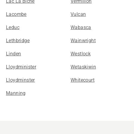
Lac La Biche
Vermilion
Lacombe
Vulcan
Leduc
Wabasca
Lethbridge
Wainwright
Linden
Westlock
Lloydminister
Wetaskiwin
Lloydminster
Whitecourt
Manning