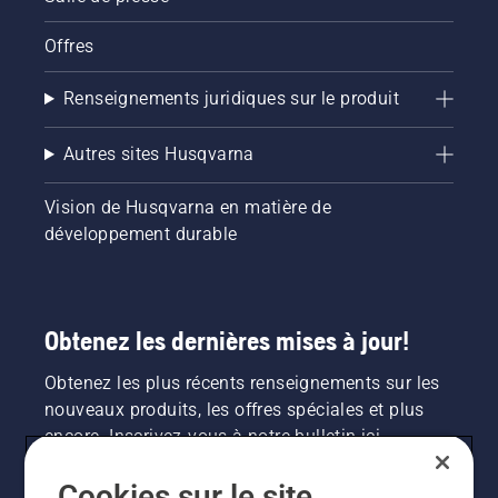
Offres
Renseignements juridiques sur le produit
Autres sites Husqvarna
Vision de Husqvarna en matière de
développement durable
Obtenez les dernières mises à jour!
Obtenez les plus récents renseignements sur les
nouveaux produits, les offres spéciales et plus
encore. Inscrivez-vous à notre bulletin ici.
Cookies sur le site
INSCRIPTION À LA NEWSLETTER