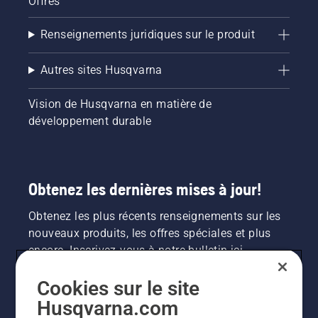
Offres
Renseignements juridiques sur le produit
Autres sites Husqvarna
Vision de Husqvarna en matière de
développement durable
Obtenez les dernières mises à jour!
Obtenez les plus récents renseignements sur les
nouveaux produits, les offres spéciales et plus
encore. Inscrivez-vous à notre bulletin ici.
Cookies sur le site
INSCRIPTION À LA NEWSLETTER
Husqvarna.com