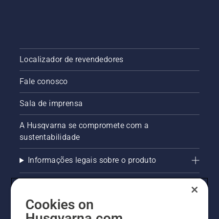
Localizador de revendedores
Fale conosco
Sala de imprensa
A Husqvarna se compromete com a
sustentabilidade
Informações legais sobre o produto
AlertLine/Canal de Denúncias
Cookies on
Outros sites Husqvarna
Husqvarna.com