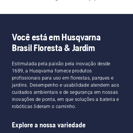
direção de giro zero com sistemas de 
acionamento hidráulico individuais para 
manobras precisas. Conheça também os nossos 
cortadores giro zero profissionais
 para um dia de 
trabalho mais produtivo.
Você está em Husqvarna
Brasil Floresta & Jardim
Estimulada pela paixão pela inovação desde
1689, a Husqvarna fornece produtos
profissionais para uso em florestas, parques e
jardins. Desempenho e usabilidade atendem aos
cuidados ambientais e de segurança em nossas
inovações de ponta, em que soluções a bateria e
robóticas lideram o caminho.
Explore a nossa variedade