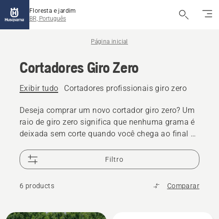
Floresta e jardim
BR, Português
Página inicial
Cortadores Giro Zero
Exibir tudo
Cortadores profissionais giro zero
Deseja comprar um novo cortador giro zero? Um
raio de giro zero significa que nenhuma grama é
deixada sem corte quando você chega ao final de
uma linha de corte e faz uma curva de 180 graus
para começar a próxima. Os cortadores de grama
Filtro
giro zero são excelentes para um corte rápido e
eficiente em todos os tipos de áreas e
6 products
Comparar
proporcionam resultados precisos e confiáveis.
Todos