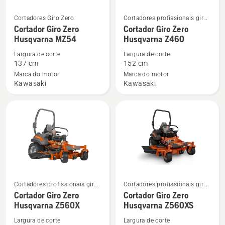
Cortadores Giro Zero
Cortadores profissionais giro
See
See
zero
Cortador Giro Zero
Cortador Giro Zero
more
more
Husqvarna MZ54
Husqvarna Z460
details
details
Largura de corte
Largura de corte
about
about
137 cm
152 cm
Cortador
Cortador
Marca do motor
Marca do motor
Giro
Giro
Kawasaki
Kawasaki
Zero
Zero
Husqvarna
Husqvarna
MZ54
Z460
Cortadores profissionais giro
Cortadores profissionais giro
See
See
zero
zero
Cortador Giro Zero
Cortador Giro Zero
more
more
Husqvarna Z560X
Husqvarna Z560XS
details
details
Largura de corte
Largura de corte
about
about