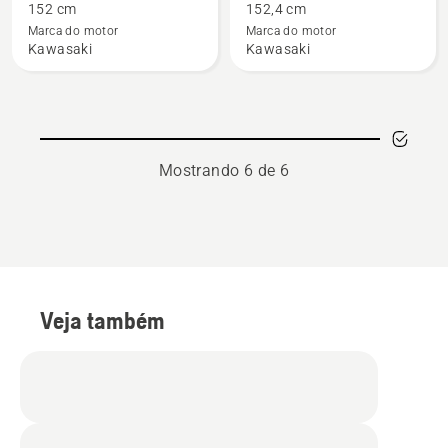
152 cm
152,4 cm
Cortador
Cortador
Marca do motor
Marca do motor
Giro
Giro
Kawasaki
Kawasaki
Zero
Zero
Husqvarna
Husqvarna
Z560X
Z560XS
Mostrando 6 de 6
Veja também