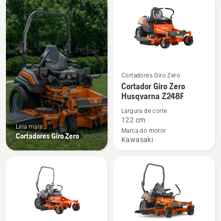
os
produtos
Cortadores Giro Zero
See
Cortador Giro Zero
more
Husqvarna Z248F
details
Largura de corte
about
122 cm
Cortador
Leia mais
Marca do motor
Cortadores Giro Zero
Giro
Kawasaki
Zero
Husqvarna
Z248F