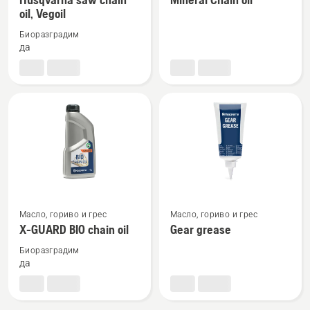
oil, Vegoil
подробности
подробности
за
за
Биоразградим
Husqvarna
Mineral
да
saw
Chain
chain
oil
oil,
Vegoil
Вижте
Вижте
Масло, гориво и грес
Масло, гориво и грес
повече
повече
X-GUARD BIO chain oil
Gear grease
подробности
подробности
Биоразградим
за
за
да
X-
Gear
GUARD
grease
BIO