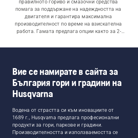
правилното гориво и смазочни средства 
помага за поддържане на надеждността на 
двигателя и гарантира максимална 
производителност по време на взискателна 
работа. Гамата предлага опции както за 2-
тактов, така и за 4-тактови двигатели, а също 
така ще намерите селекция от практични 
принадлежности.
Вие се намирате в сайта за
България гори и градини на
Husqvarna
Водена от страстта си към иновациите от
1689 г., Husqvarna предлага професионални
продукти за гори, паркове и градини.
Производителността и използваемостта се