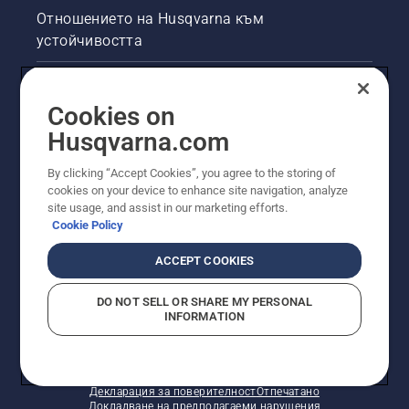
Отношението на Husqvarna към
устойчивостта
Правна продуктова информация
Cookies on
Други сайтове на Husqvarna
Husqvarna.com
By clicking “Accept Cookies”, you agree to the storing of
cookies on your device to enhance site navigation, analyze
site usage, and assist in our marketing efforts.
Cookie Policy
ACCEPT COOKIES
DO NOT SELL OR SHARE MY PERSONAL
INFORMATION
© Husqvarna AB (публ). Всички права запазени.
Показаните цени са препоръчителните цени на
дребно.
Политика за "бисквитки"
Условия за ползване
Декларация за поверителност
Отпечатано
Докладване на предполагаеми нарушения