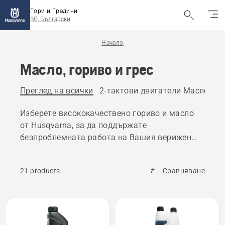
Гори и Градини
BG, Български
Начало
Масло, гориво и грес
Преглед на всички
2-тактови двигатели Масло и г
Изберете висококачествено гориво и масло
от Husqvarna, за да поддържате
безпроблемната работа на Вашия верижен
трион, косачка за трева или други продукти
за работа на открито.
21 products
Сравняване
All
products