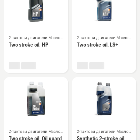
Вижте
Вижте
2-тактови двигатели Масло
2-тактови двигатели Масло
повече
повече
и гориво
и гориво
Two stroke oil, HP
Two stroke oil, LS+
подробности
подробности
за
за
Two
Two
stroke
stroke
oil,
oil,
HP
LS+
Вижте
Вижте
2-тактови двигатели Масло
2-тактови двигатели Масло
повече
повече
и гориво
и гориво
Two stroke oil, Oil guard
Synthetic 2-stroke oil