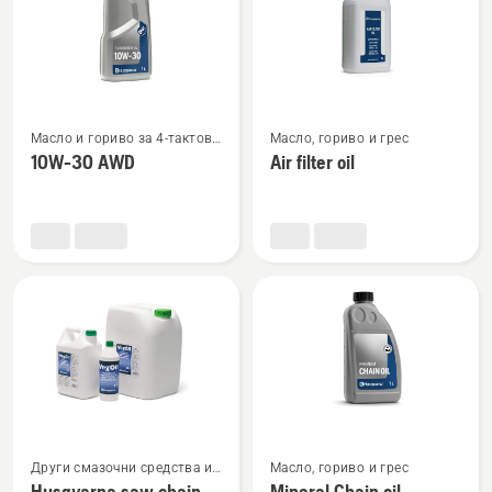
Вижте
Вижте
Масло и гориво за 4-тактови
Масло, гориво и грес
повече
повече
двигатели
10W-30 AWD
Air filter oil
подробности
подробности
за
за
10W-
Air
30 AWD
filter
oil
Вижте
Вижте
Други смазочни средства и
Масло, гориво и грес
масла
повече
повече
Husqvarna saw chain
Mineral Chain oil