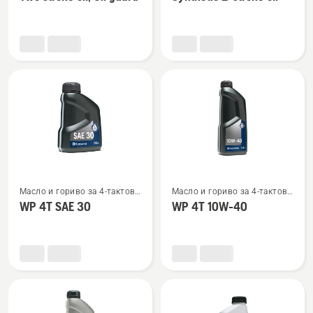
подробности
подробности
за
за
Two
Synthetic
stroke
2-
oil,
stroke
Oil
oil
guard
Вижте
Вижте
Масло и гориво за 4-тактови
Масло и гориво за 4-тактови
повече
повече
двигатели
двигатели
WP 4T SAE 30
WP 4T 10W-40
подробности
подробности
за
за
WP 4T
WP 4T
SAE 30
10W-
40