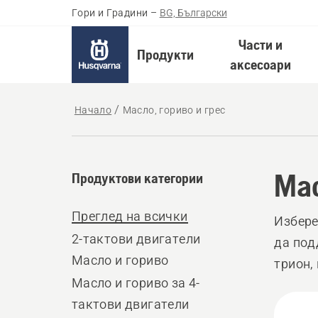
Гори и Градини
–
BG, Български
Части и
Продукти
аксесоари
Начало
Масло, гориво и грес
Мас
Продуктови категории
Преглед на всички
Избере
2-тактови двигатели
да под
Масло и гориво
трион,
Масло и гориво за 4-
открит
All
тактови двигатели