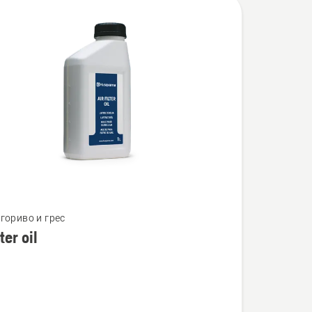
гориво и грес
lter oil
ности