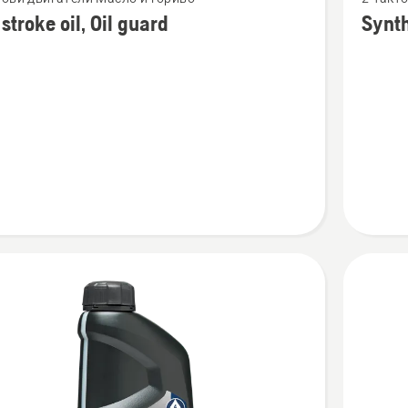
повече
stroke oil, Oil guard
Synth
бности
подроб
за
Syntheti
2-
stroke
oil