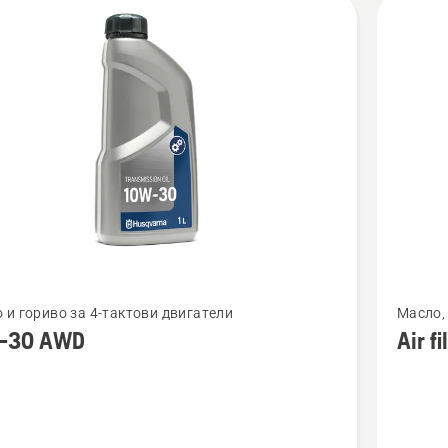
Вижте
 и гориво за 4-тактови двигатели
Масло, 
повече
-30 AWD
Air fi
бности
подроб
за
Air
D
filter