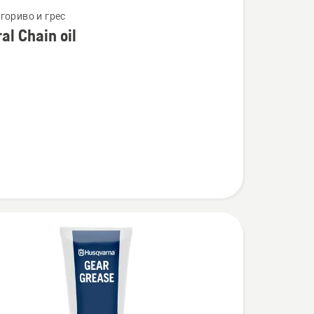
гориво и грес
al Chain oil
ности