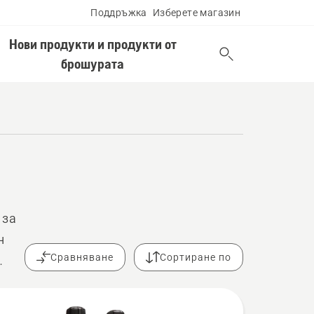
Поддръжка
Изберете магазин
Нови продукти и продукти от
брошурата
 за
н
Сравняване
Сортиране по