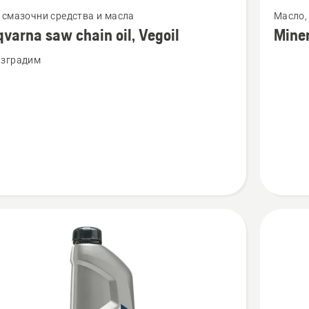
Вижте
 смазочни средства и масла
Масло, 
повече
varna saw chain oil, Vegoil
Miner
бности
подроб
азградим
за
rna
Mineral
Chain
oil