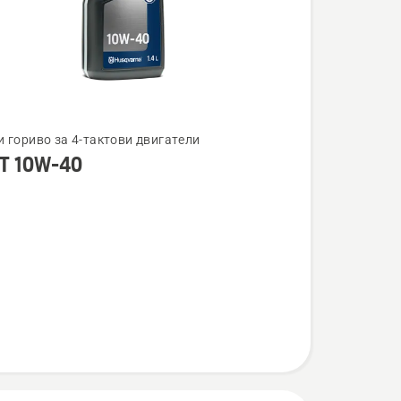
и гориво за 4-тактови двигатели
T 10W-40
ности