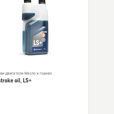
ови двигатели Масло и гориво
troke oil, LS+
ности