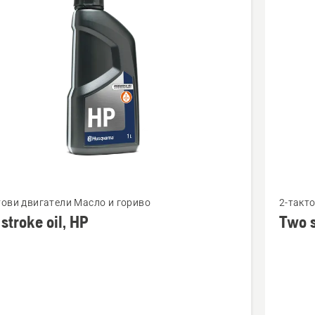
cts
Вижте
тови двигатели Масло и гориво
2-такт
повече
stroke oil, HP
Two s
бности
подроб
за
Two
stroke