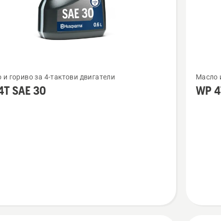
Вижте
 и гориво за 4-тактови двигатели
Масло 
повече
4T SAE 30
WP 4
бности
подроб
за
WP 4T
10W-
40