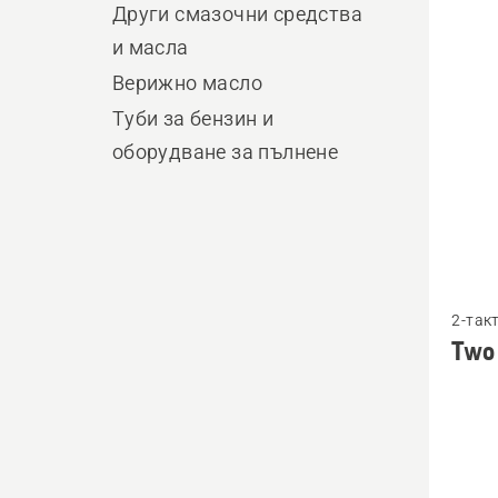
produ
Други смазочни средства
и масла
Верижно масло
Туби за бензин и
оборудване за пълнене
Вижте
2-так
повече
Two 
подро
за
Two
stroke