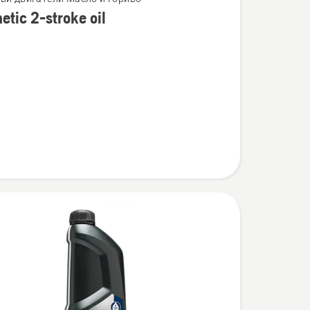
etic 2-stroke oil
ности
c