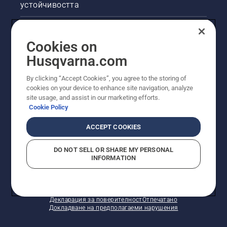
устойчивостта
Правна продуктова информация
Cookies on
Други сайтове на Husqvarna
Husqvarna.com
By clicking “Accept Cookies”, you agree to the storing of
cookies on your device to enhance site navigation, analyze
site usage, and assist in our marketing efforts.
Cookie Policy
ACCEPT COOKIES
DO NOT SELL OR SHARE MY PERSONAL
INFORMATION
© Husqvarna AB (публ). Всички права запазени.
Показаните цени са препоръчителните цени на
дребно.
Политика за "бисквитки"
Условия за ползване
Декларация за поверителност
Отпечатано
Докладване на предполагаеми нарушения