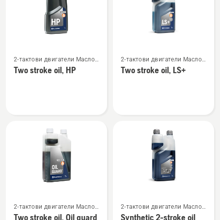
Вижте
Вижте
2-тактови двигатели Масло
2-тактови двигатели Масло
повече
повече
и гориво
и гориво
Two stroke oil, HP
Two stroke oil, LS+
подробности
подробности
за
за
Two
Two
stroke
stroke
oil,
oil,
HP
LS+
Вижте
Вижте
2-тактови двигатели Масло
2-тактови двигатели Масло
повече
повече
и гориво
и гориво
Two stroke oil, Oil guard
Synthetic 2-stroke oil