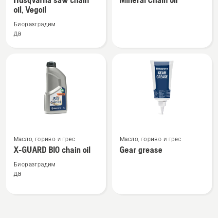
подробности
подробности
oil, Vegoil
за
за
Биоразградим
Husqvarna
Mineral
да
saw
Chain
chain
oil
oil,
Vegoil
Вижте
Вижте
Масло, гориво и грес
Масло, гориво и грес
повече
повече
X-GUARD BIO chain oil
Gear grease
подробности
подробности
за
за
Биоразградим
да
X-
Gear
GUARD
grease
BIO
chain