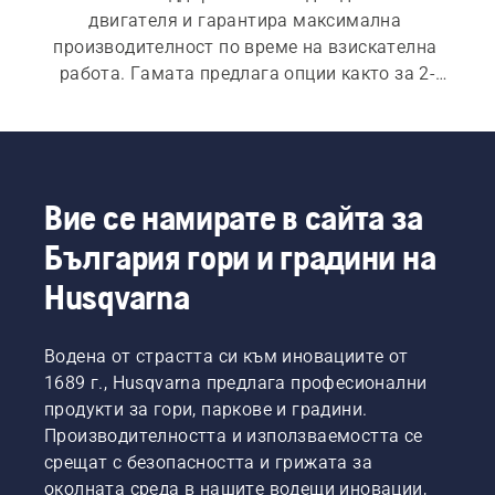
двигателя и гарантира максимална 
производителност по време на взискателна 
работа. Гамата предлага опции както за 2-
тактов, така и за 4-тактови двигатели, а също 
така ще намерите селекция от практични 
принадлежности.
Вие се намирате в сайта за
България гори и градини на
Husqvarna
Водена от страстта си към иновациите от
1689 г., Husqvarna предлага професионални
продукти за гори, паркове и градини.
Производителността и използваемостта се
срещат с безопасността и грижата за
околната среда в нашите водещи иновации,