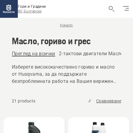
Гори и Градини
BG, Български
Начало
Масло, гориво и грес
Преглед на всички
2-тактови двигатели Масло и г
Изберете висококачествено гориво и масло
от Husqvarna, за да поддържате
безпроблемната работа на Вашия верижен
трион, косачка за трева или други продукти
за работа на открито.
21 products
Сравняване
All
products