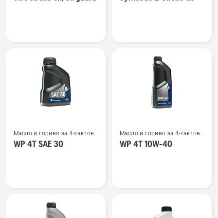
подробности
подробности
за
за
Two
Synthetic
stroke
2-
oil,
stroke
Oil
oil
guard
Вижте
Вижте
Масло и гориво за 4-тактови
Масло и гориво за 4-тактови
повече
повече
двигатели
двигатели
WP 4T SAE 30
WP 4T 10W-40
подробности
подробности
за
за
WP 4T
WP 4T
SAE 30
10W-
40