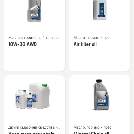
Вижте
Вижте
Масло и гориво за 4-тактови
Масло, гориво и грес
повече
повече
двигатели
10W-30 AWD
Air filter oil
подробности
подробности
за
за
10W-
Air
30 AWD
filter
oil
Вижте
Вижте
Други смазочни средства и
Масло, гориво и грес
повече
повече
масла
Husqvarna saw chain
Mineral Chain oil