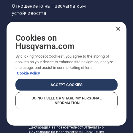
Отношението на Husqvarna към
устойчивостта
Правна продуктова информация
Cookies on
Други сайтове на Husqvarna
Husqvarna.com
By clicking “Accept Cookies”, you agree to the storing of
cookies on your device to enhance site navigation, analyze
site usage, and assist in our marketing efforts.
Cookie Policy
ACCEPT COOKIES
DO NOT SELL OR SHARE MY PERSONAL
INFORMATION
© Husqvarna AB (публ). Всички права запазени.
Показаните цени са препоръчителните цени на
дребно.
Политика за "бисквитки"
Условия за ползване
Декларация за поверителност
Отпечатано
Докладване на предполагаеми нарушения