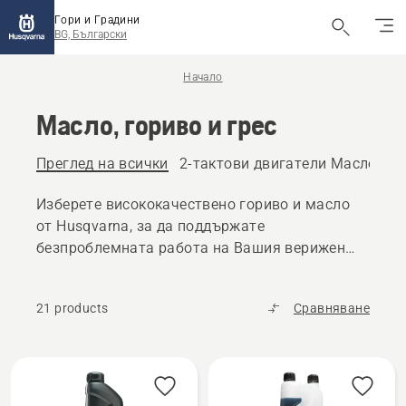
Гори и Градини
BG, Български
Начало
Масло, гориво и грес
Преглед на всички
2-тактови двигатели Масло и г
Изберете висококачествено гориво и масло
от Husqvarna, за да поддържате
безпроблемната работа на Вашия верижен
трион, косачка за трева или други продукти
за работа на открито.
21 products
Сравняване
All
products