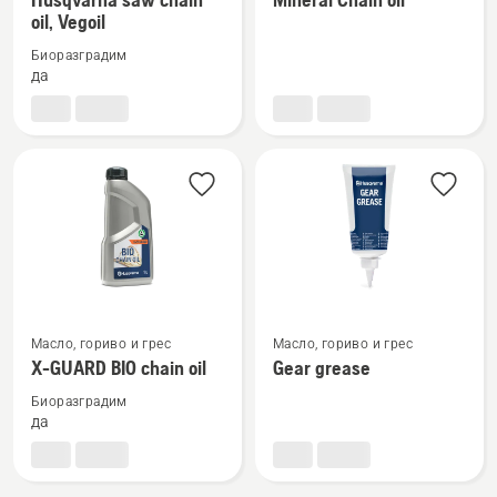
oil, Vegoil
подробности
подробности
за
за
Биоразградим
Husqvarna
Mineral
да
saw
Chain
chain
oil
oil,
Vegoil
Вижте
Вижте
Масло, гориво и грес
Масло, гориво и грес
повече
повече
X-GUARD BIO chain oil
Gear grease
подробности
подробности
Биоразградим
за
за
да
X-
Gear
GUARD
grease
BIO