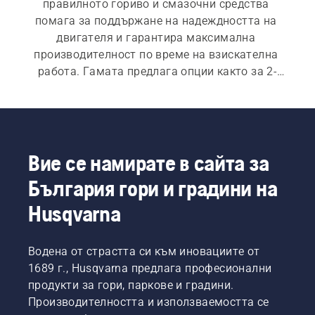
правилното гориво и смазочни средства 
помага за поддържане на надеждността на 
двигателя и гарантира максимална 
производителност по време на взискателна 
работа. Гамата предлага опции както за 2-
тактов, така и за 4-тактови двигатели, а също 
така ще намерите селекция от практични 
принадлежности.
Вие се намирате в сайта за
България гори и градини на
Husqvarna
Водена от страстта си към иновациите от
1689 г., Husqvarna предлага професионални
продукти за гори, паркове и градини.
Производителността и използваемостта се