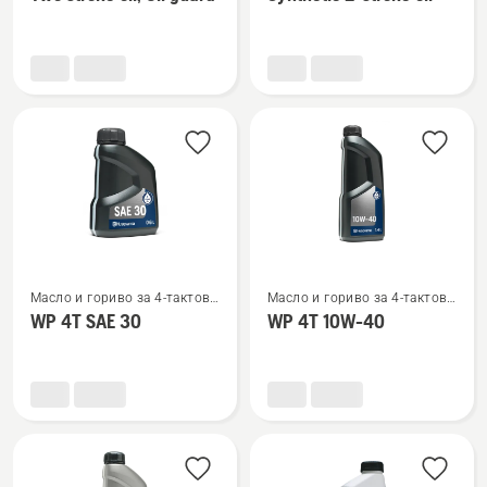
подробности
подробности
за
за
Two
Synthetic
stroke
2-
oil,
stroke
Oil
oil
guard
Вижте
Вижте
Масло и гориво за 4-тактови
Масло и гориво за 4-тактови
повече
повече
двигатели
двигатели
WP 4T SAE 30
WP 4T 10W-40
подробности
подробности
за
за
WP 4T
WP 4T
SAE 30
10W-
40