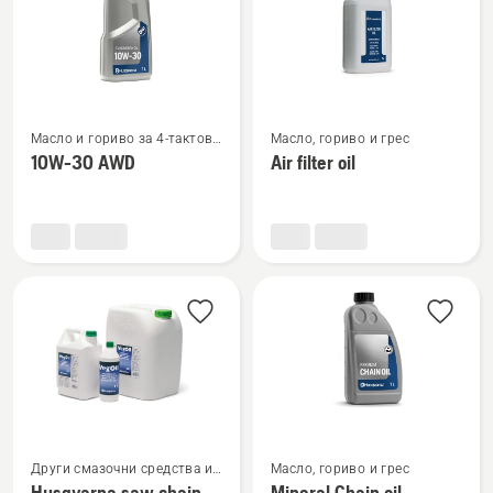
Вижте
Вижте
Масло и гориво за 4-тактови
Масло, гориво и грес
повече
повече
двигатели
10W-30 AWD
Air filter oil
подробности
подробности
за
за
10W-
Air
30 AWD
filter
oil
Вижте
Вижте
Други смазочни средства и
Масло, гориво и грес
масла
повече
повече
Husqvarna saw chain
Mineral Chain oil