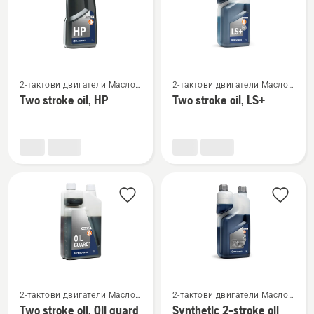
Вижте
Вижте
2-тактови двигатели Масло
2-тактови двигатели Масло
повече
повече
и гориво
и гориво
Two stroke oil, HP
Two stroke oil, LS+
подробности
подробности
за
за
Two
Two
stroke
stroke
oil,
oil,
HP
LS+
Вижте
Вижте
2-тактови двигатели Масло
2-тактови двигатели Масло
повече
повече
и гориво
и гориво
Two stroke oil, Oil guard
Synthetic 2-stroke oil