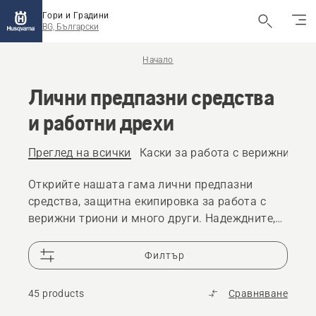
Гори и Градини
BG, Български
Начало
Лични предпазни средства
и работни дрехи
Преглед на всички
Каски за работа с верижни три
Открийте нашата гама лични предпазни
средства, защитна екипировка за работа с
верижни триони и много други. Надеждните,
висококачествени решения гарантират, че сте
подготвени за всяко предизвикателство.
Филтър
45 products
Сравняване