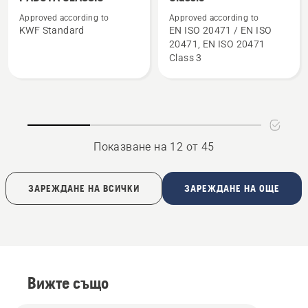
подробности
подробности
Approved according to
Approved according to
за
за
KWF Standard
EN ISO 20471 / EN ISO
ЯКЕ
Forest
20471, EN ISO 20471
ЗА
jacket
Class 3
ГОРСКА
high
РАБОТА
viz,
CLASSIC
Classic
Показване на 12 от 45
ЗАРЕЖДАНЕ НА ВСИЧКИ
ЗАРЕЖДАНЕ НА ОЩЕ
Вижте също