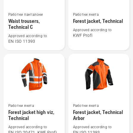
Вижте
Вижте
Работни панталони
Работни якета
повече
повече
Waist trousers,
Forest jacket, Technical
подробности
подробности
Technical C
Approved according to
за
за
KWF Profi
Approved according to
Waist
Forest
EN ISO 11393
trousers,
jacket,
Technical
Technical
C
Вижте
Вижте
Работни якета
Работни якета
повече
повече
Forest jacket high viz,
Forest jacket, Technical
подробности
подробности
Technical
Arbor
за
за
Approved according to
Approved according to
Forest
Forest
EN ISO 20471, KWF Profi
EN ISO 11393