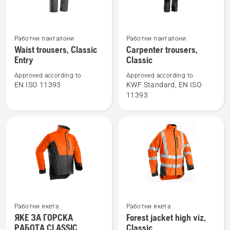
Вижте
Вижте
Работни панталони
Работни панталони
повече
повече
Waist trousers, Classic
Carpenter trousers,
Entry
Classic
подробности
подробности
за
за
Approved according to
Approved according to
Waist
Carpenter
EN ISO 11393
KWF Standard, EN ISO
11393
trousers,
trousers,
Classic
Classic
Entry
Работни якета
Работни якета
Вижте
Вижте
ЯКЕ ЗА ГОРСКА
Forest jacket high viz,
повече
повече
РАБОТА CLASSIC
Classic