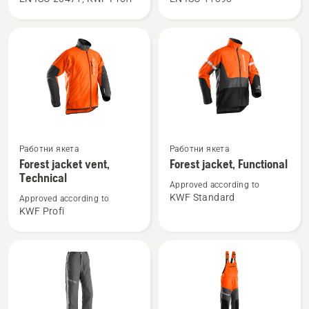
jacket
jacket,
high
Technical
viz,
Arbor
Technical
Вижте
Вижте
Работни якета
Работни якета
повече
повече
Forest jacket vent,
Forest jacket, Functional
подробности
подробности
Technical
Approved according to
за
за
KWF Standard
Approved according to
Forest
Forest
KWF Profi
jacket
jacket,
vent,
Functional
Technical