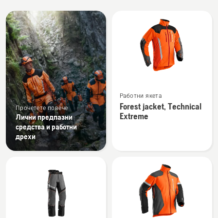
All
products
Вижте
Работни якета
повече
Forest jacket, Technical
Прочетете повече
подробности
Extreme
Лични предпазни
за
средства и работни
Forest
дрехи
jacket,
Technical
Extreme