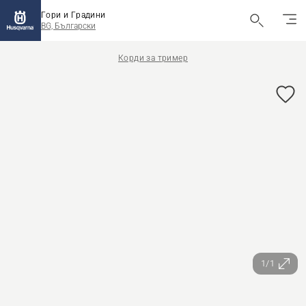
Гори и Градини
BG, Български
Корди за тример
1/1