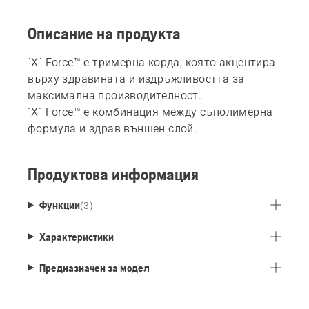
Описание на продукта
´X´ Force™ е тримерна корда, която акцентира
върху здравината и издръжливостта за
максимална производителност.
´X´ Force™ е комбинация между съполимерна
формула и здрав външен слой.
Продуктова информация
Функции
(
3
)
Характеристики
Предназначен за модел