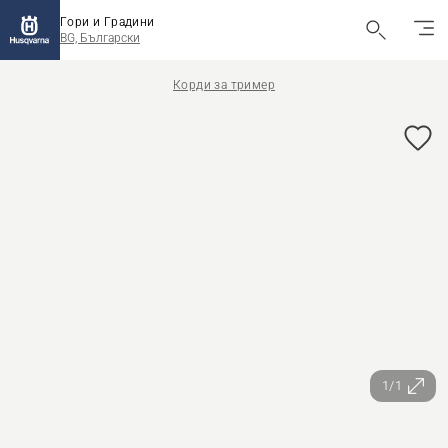
Гори и Градини
BG, Български
Корди за тример
1/1