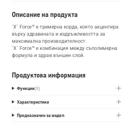
Описание на продукта
´X´ Force™ е тримерна корда, която акцентира
върху здравината и издръжливостта за
максимална производителност.
´X´ Force™ е комбинация между съполимерна
формула и здрав външен слой.
Продуктова информация
Функции
(
3
)
Характеристики
Предназначен за модел