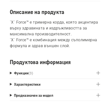
Описание на продукта
´X´ Force™ е тримерна корда, която акцентира
върху здравината и издръжливостта за
максимална производителност.
´X´ Force™ е комбинация между съполимерна
формула и здрав външен слой.
Продуктова информация
Функции
(
3
)
Характеристики
Предназначен за модел