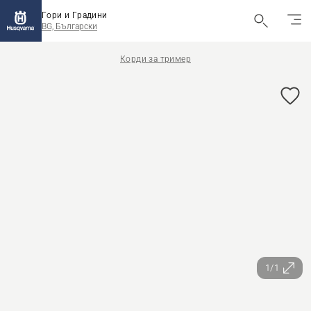
Гори и Градини
BG, Български
Корди за тример
1/1