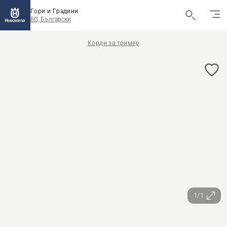
Гори и Градини
BG, Български
Корди за тример
1/1