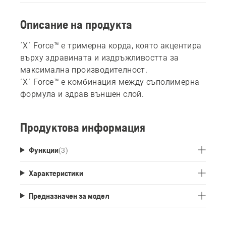
Описание на продукта
´X´ Force™ е тримерна корда, която акцентира
върху здравината и издръжливостта за
максимална производителност.
´X´ Force™ е комбинация между съполимерна
формула и здрав външен слой.
Продуктова информация
Функции
(
3
)
Характеристики
Предназначен за модел