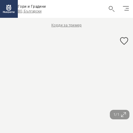
Гори и Градини
BG, Български
Корди за тример
1/1