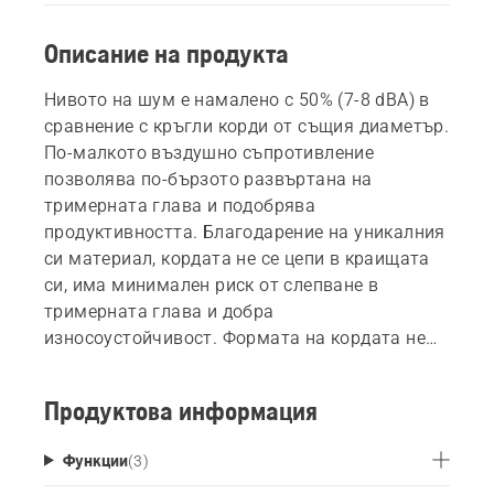
Описание на продукта
Нивото на шум е намалено с 50% (7-8 dBA) в
сравнение с кръгли корди от същия диаметър.
По-малкото въздушно съпротивление
позволява по-бързото развъртана на
тримерната глава и подобрява
продуктивността. Благодарение на уникалния
си материал, кордата не се цепи в краищата
си, има минимален риск от слепване в
тримерната глава и добра
износоустойчивост. Формата на кордата не
позволява счупване и задръстване при
отвора на тримерната глава.
Продуктова информация
Функции
(
3
)