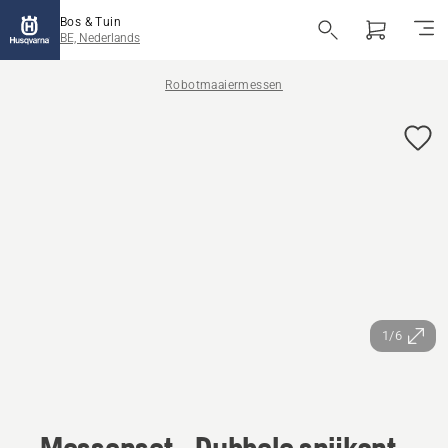
Bos & Tuin
BE, Nederlands
Robotmaaiermessen
1/6
Messenset - Dubbele snijkant