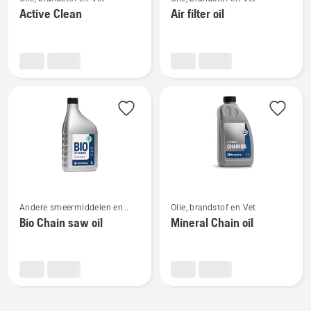
meer
meer
Active Clean
Air filter oil
details
details
over
over
Active
Air
Clean
filter
oil
Bekijk
Bekijk
Andere smeermiddelen en
Olie, brandstof en Vet
meer
meer
oliën
Bio Chain saw oil
Mineral Chain oil
details
details
over
over
Bio
Mineral
Chain
Chain
saw
oil
oil