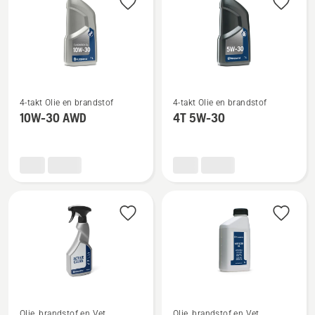
Bekijk
Bekijk
4-takt Olie en brandstof
4-takt Olie en brandstof
meer
meer
10W-30 AWD
4T 5W-30
details
details
over
over
10W-
4T
30 AWD
5W-
30
Bekijk
Bekijk
Olie, brandstof en Vet
Olie, brandstof en Vet