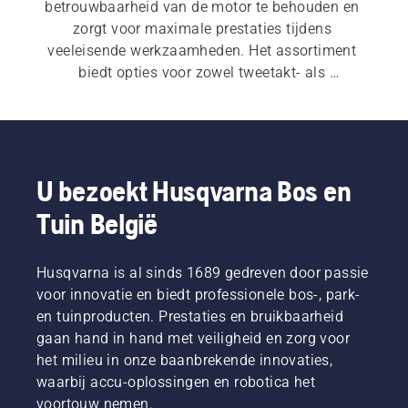
betrouwbaarheid van de motor te behouden en 
zorgt voor maximale prestaties tijdens 
veeleisende werkzaamheden. Het assortiment 
biedt opties voor zowel tweetakt- als 
viertaktmotoren en u vindt er ook een keur aan 
praktische accessoires.
U bezoekt Husqvarna Bos en
Tuin België
Husqvarna is al sinds 1689 gedreven door passie
voor innovatie en biedt professionele bos-, park-
en tuinproducten. Prestaties en bruikbaarheid
gaan hand in hand met veiligheid en zorg voor
het milieu in onze baanbrekende innovaties,
waarbij accu-oplossingen en robotica het
voortouw nemen.