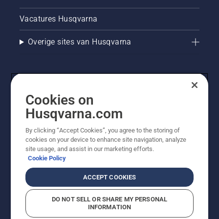
Vacatures Husqvarna
Overige sites van Husqvarna
Cookies on
Husqvarna.com
By clicking “Accept Cookies”, you agree to the storing of
cookies on your device to enhance site navigation, analyze
© Husqvarna AB (publ). Alle rechten voorbehouden. De
site usage, and assist in our marketing efforts.
getoonde prijzen zijn consumentenadviesprijzen. Alle
Cookie Policy
vermelde prijzen zijn adviesverkoopprijzen (incl. BTW),
tenzij het product beschikbaar is voor directe aankoop.
ACCEPT COOKIES
Cookiebeleid
Gebruiksvoorwaarden
Privacyverklaring
Imprint
Meld vermoedelijke schendingen
DO NOT SELL OR SHARE MY PERSONAL
INFORMATION