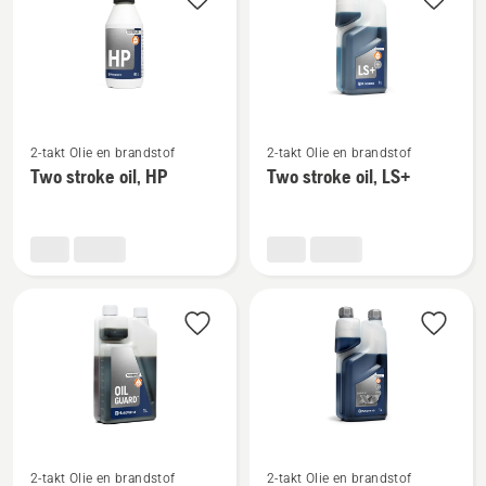
producten
Bekijk
Bekijk
2-takt Olie en brandstof
2-takt Olie en brandstof
meer
meer
Two stroke oil, HP
Two stroke oil, LS+
details
details
over
over
Two
Two
stroke
stroke
oil,
oil,
HP
LS+
Bekijk
Bekijk
2-takt Olie en brandstof
2-takt Olie en brandstof
meer
meer