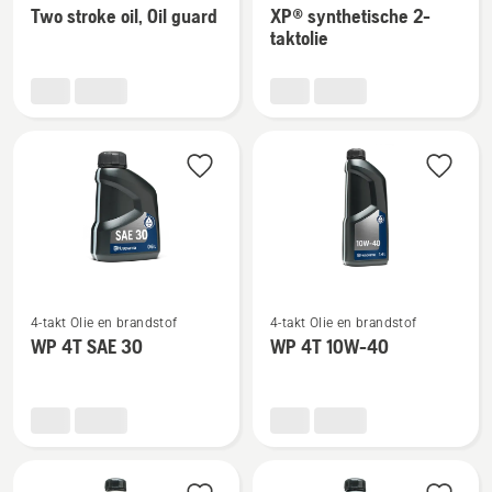
Two stroke oil, Oil guard
XP® synthetische 2-
details
details
taktolie
over
over
Two
XP®
stroke
synthetische
oil,
2-
Oil
taktolie
guard
Bekijk
Bekijk
4-takt Olie en brandstof
4-takt Olie en brandstof
meer
meer
WP 4T SAE 30
WP 4T 10W-40
details
details
over
over
WP 4T
WP 4T
SAE 30
10W-
40