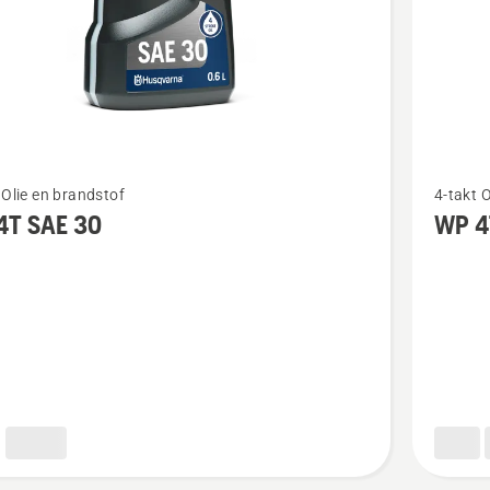
Bekijk
 Olie en brandstof
4-takt 
meer
4T SAE 30
WP 4
details
over
WP 4T
10W-
40