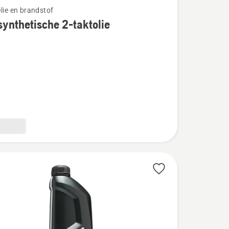
Olie en brandstof
ynthetische 2-taktolie
sche