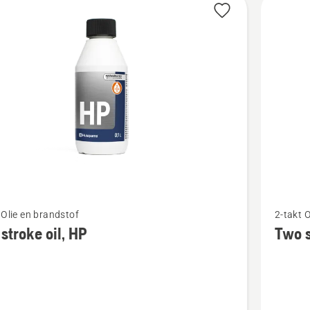
cten
Bekijk
 Olie en brandstof
2-takt 
meer
stroke oil, HP
Two s
details
over
Two
stroke