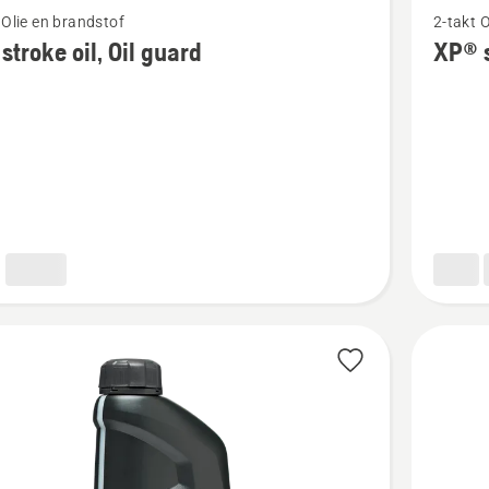
 Olie en brandstof
2-takt 
meer
stroke oil, Oil guard
XP® s
details
over
XP®
syntheti
2-
taktolie