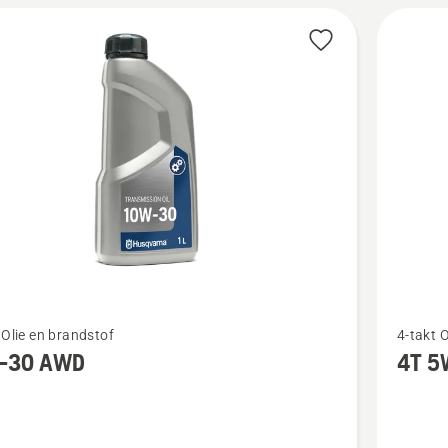
Bekijk
 Olie en brandstof
4-takt 
meer
-30 AWD
4T 5
details
over
4T