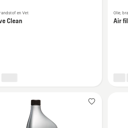
Bekijk
brandstof en Vet
Olie, b
meer
ve Clean
Air fi
details
over
Air
filter
oil