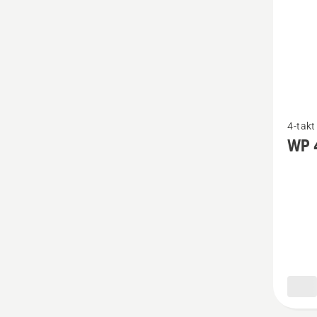
Bekijk
4-takt
meer
WP 
details
over
WP 4T
SAE 30