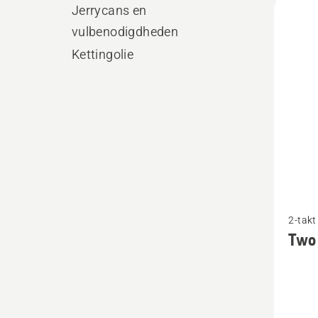
Jerrycans en
produ
vulbenodigdheden
Kettingolie
Bekijk
2-takt
meer
Two 
details
over
Two
stroke