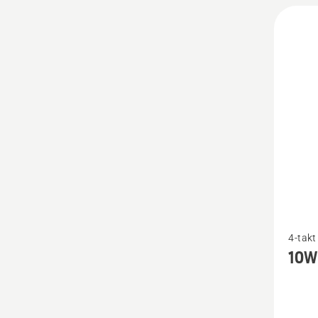
Bekijk
4-takt
meer
10W
details
over
10W-