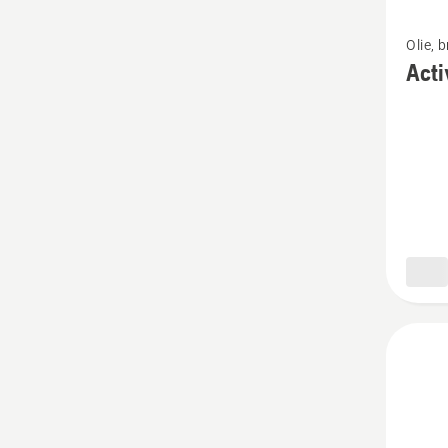
Bekijk
Olie, 
meer
Acti
details
over
Active
Clean