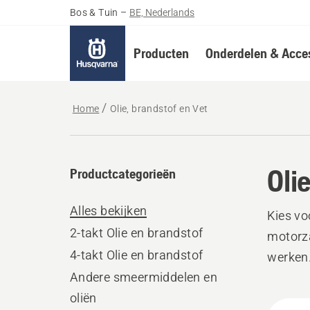
Bos & Tuin
–
BE, Nederlands
Producten
Onderdelen & Acces
Home
Olie, brandstof en Vet
Oli
Productcategorieën
Alles bekijken
Kies v
2-takt Olie en brandstof
motorza
4-takt Olie en brandstof
werken
Andere smeermiddelen en
oliën
Alle