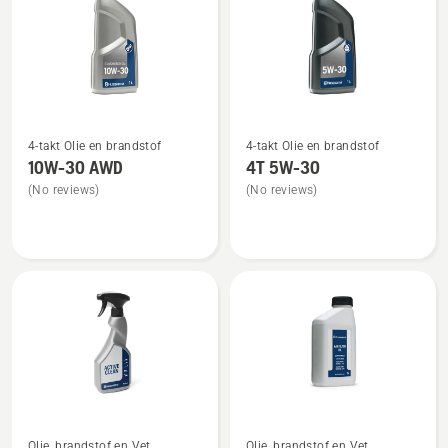
Bekijk
Bekijk
4-takt Olie en brandstof
4-takt Olie en brandstof
meer
meer
10W-30 AWD
4T 5W-30
details
details
(No reviews)
(No reviews)
over
over
10W-
4T
30 AWD
5W-
30
Bekijk
Bekijk
Olie, brandstof en Vet
Olie, brandstof en Vet