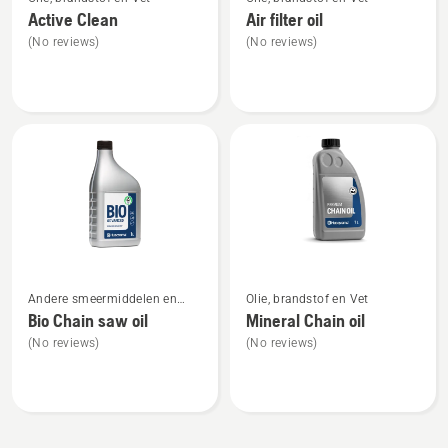
meer
meer
Active Clean
Air filter oil
details
details
(No reviews)
(No reviews)
over
over
Active
Air
Clean
filter
oil
Bekijk
Bekijk
Andere smeermiddelen en
Olie, brandstof en Vet
meer
meer
oliën
Bio Chain saw oil
Mineral Chain oil
details
details
(No reviews)
(No reviews)
over
over
Bio
Mineral
Chain
Chain
saw
oil
oil