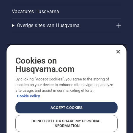
Vacatures Husqvarna
Overige sites van Husqvarna
Cookies on
Husqvarna.com
By clicking “Accept Cookies”, you agree to the storing of
cookies on your device to enhance site navigation, analyze
© Husqvarna AB (publ). Alle rechten voorbehouden. De
site usage, and assist in our marketing efforts.
getoonde prijzen zijn consumentenadviesprijzen. Alle
Cookie Policy
vermelde prijzen zijn adviesverkoopprijzen (incl. BTW),
tenzij het product beschikbaar is voor directe aankoop.
ACCEPT COOKIES
Cookiebeleid
Gebruiksvoorwaarden
Privacyverklaring
Imprint
Meld vermoedelijke schendingen
DO NOT SELL OR SHARE MY PERSONAL
INFORMATION