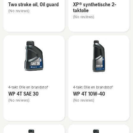
Two stroke oil, Oil guard
XP® synthetische 2-
details
details
taktolie
(No reviews)
over
over
(No reviews)
Two
XP®
stroke
synthetische
oil,
2-
Oil
taktolie
guard
Bekijk
Bekijk
4-takt Olie en brandstof
4-takt Olie en brandstof
meer
meer
WP 4T SAE 30
WP 4T 10W-40
details
details
(No reviews)
(No reviews)
over
over
WP 4T
WP 4T
SAE 30
10W-
40