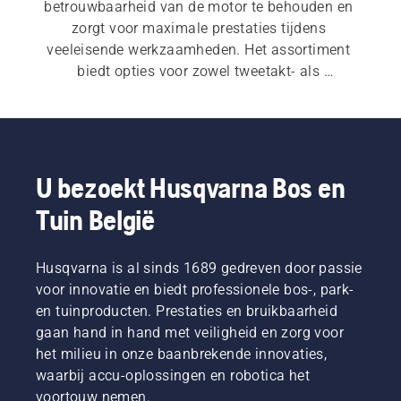
betrouwbaarheid van de motor te behouden en 
zorgt voor maximale prestaties tijdens 
veeleisende werkzaamheden. Het assortiment 
biedt opties voor zowel tweetakt- als 
viertaktmotoren en u vindt er ook een keur aan 
praktische accessoires.
U bezoekt Husqvarna Bos en
Tuin België
Husqvarna is al sinds 1689 gedreven door passie
voor innovatie en biedt professionele bos-, park-
en tuinproducten. Prestaties en bruikbaarheid
gaan hand in hand met veiligheid en zorg voor
het milieu in onze baanbrekende innovaties,
waarbij accu-oplossingen en robotica het
voortouw nemen.