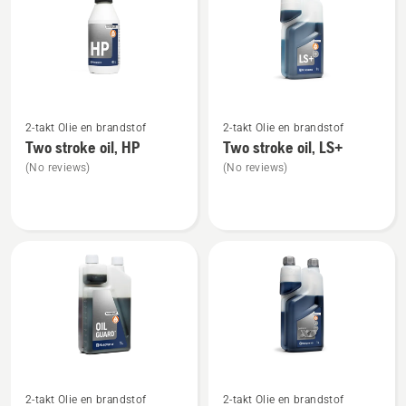
producten
Bekijk
Bekijk
2-takt Olie en brandstof
2-takt Olie en brandstof
meer
meer
Two stroke oil, HP
Two stroke oil, LS+
details
details
(No reviews)
(No reviews)
over
over
Two
Two
stroke
stroke
oil,
oil,
HP
LS+
Bekijk
Bekijk
2-takt Olie en brandstof
2-takt Olie en brandstof
meer
meer