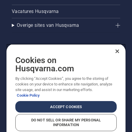
Vacatures Husqvarna
Overige sites van Husqvarna
Cookies on
Husqvarna.com
By clicking “Accept Cookies”, you agree to the storing of
cookies on your device to enhance site navigation, analyze
© Husqvarna AB (publ). Alle rechten voorbehouden. De
site usage, and assist in our marketing efforts.
getoonde prijzen zijn consumentenadviesprijzen. Alle
Cookie Policy
vermelde prijzen zijn adviesverkoopprijzen (incl. BTW),
tenzij het product beschikbaar is voor directe aankoop.
ACCEPT COOKIES
Cookiebeleid
Gebruiksvoorwaarden
Privacyverklaring
Imprint
Meld vermoedelijke schendingen
DO NOT SELL OR SHARE MY PERSONAL
INFORMATION