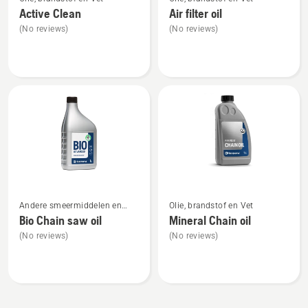
meer
meer
Active Clean
Air filter oil
details
details
(No reviews)
(No reviews)
over
over
Active
Air
Clean
filter
oil
Bekijk
Bekijk
Andere smeermiddelen en
Olie, brandstof en Vet
meer
meer
oliën
Bio Chain saw oil
Mineral Chain oil
details
details
(No reviews)
(No reviews)
over
over
Bio
Mineral
Chain
Chain
saw
oil
oil