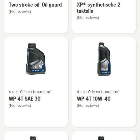
Two stroke oil, Oil guard
XP® synthetische 2-
details
details
taktolie
(No reviews)
over
over
(No reviews)
Two
XP®
stroke
synthetische
oil,
2-
Oil
taktolie
guard
Bekijk
Bekijk
4-takt Olie en brandstof
4-takt Olie en brandstof
meer
meer
WP 4T SAE 30
WP 4T 10W-40
details
details
(No reviews)
(No reviews)
over
over
WP 4T
WP 4T
SAE 30
10W-
40