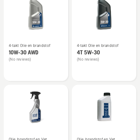
Bekijk
Bekijk
4-takt Olie en brandstof
4-takt Olie en brandstof
meer
meer
10W-30 AWD
4T 5W-30
details
details
(No reviews)
(No reviews)
over
over
10W-
4T
30 AWD
5W-
30
Bekijk
Bekijk
Olie, brandstof en Vet
Olie, brandstof en Vet