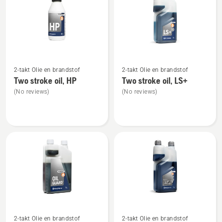
producten
Bekijk
Bekijk
2-takt Olie en brandstof
2-takt Olie en brandstof
meer
meer
Two stroke oil, HP
Two stroke oil, LS+
details
details
(No reviews)
(No reviews)
over
over
Two
Two
stroke
stroke
oil,
oil,
HP
LS+
Bekijk
Bekijk
2-takt Olie en brandstof
2-takt Olie en brandstof
meer
meer