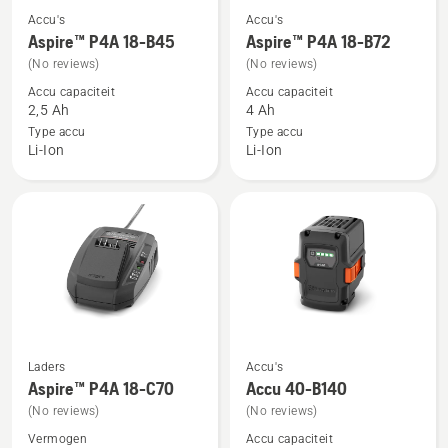
Accu's
Accu's
Bekijk
Bekijk
Aspire™ P4A 18-B45
Aspire™ P4A 18-B72
meer
meer
(No reviews)
(No reviews)
details
details
Accu capaciteit
Accu capaciteit
over
over
2,5 Ah
4 Ah
Aspire™
Aspire™
Type accu
Type accu
P4A
P4A
Li-Ion
Li-Ion
18-
18-
B45
B72
Laders
Accu's
Bekijk
Bekijk
Aspire™ P4A 18-C70
Accu 40-B140
meer
meer
(No reviews)
(No reviews)
details
details
Vermogen
Accu capaciteit
over
over