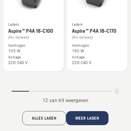
Laders
Laders
Bekijk
Bekijk
Aspire™ P4A 18-C100
Aspire™ P4A 18-C170
meer
meer
(No reviews)
(No reviews)
details
details
Vermogen
Vermogen
over
over
105 W
190 W
Aspire™
Aspire™
Voltage
Voltage
P4A
P4A
220-240 V
220-240 V
18-
18-
C100
C170
12 van 69 weergeven
ALLES LADEN
MEER LADEN