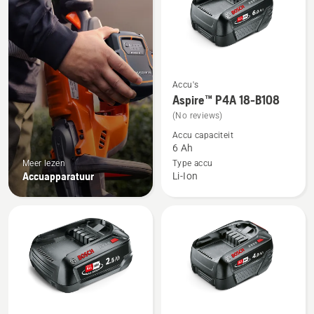
Accu's
Bekijk
Aspire™ P4A 18-B108
meer
(No reviews)
details
Accu capaciteit
over
6 Ah
Aspire™
Meer lezen
Type accu
P4A
Accuapparatuur
Li-Ion
18-
B108