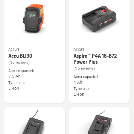
Accu's
Accu's
Bekijk
Bekijk
Accu BLi30
Aspire™ P4A 18-B72
meer
meer
Power Plus
(No reviews)
details
details
(No reviews)
Accu capaciteit
over
over
7,5 Ah
Accu capaciteit
Accu
Aspire™
4 Ah
Type accu
Li-Ion
BLi30
P4A
Type accu
Li-Ion
18-
B72
Power
Plus