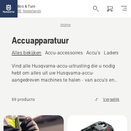
Bos & Tuin
BE, Nederlands
Home
Accuapparatuur
Alles bekijken
Accu-accessoires
Accu's
Laders
Acc
Vind alle Husqvarna-accu-uitrusting die u nodig
hebt om alles uit uw Husqvarna-accu-
aangedreven machines te halen - van accu's en
laders tot accessoires en transportkisten
69 products
Vergelijk
Alle
producten