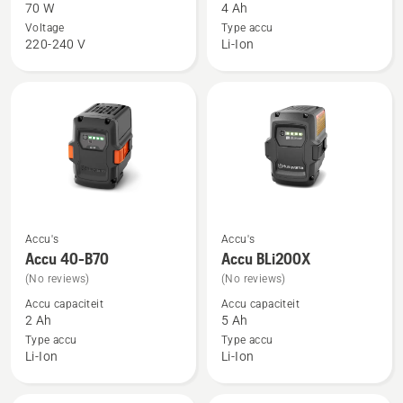
70 W
4 Ah
Aspire™
Accu
Voltage
Type accu
P4A
40-
220-240 V
Li-Ion
18-
B140
C70
Accu's
Accu's
Bekijk
Bekijk
Accu 40-B70
Accu BLi200X
meer
meer
(No reviews)
(No reviews)
details
details
Accu capaciteit
Accu capaciteit
over
over
2 Ah
5 Ah
Accu
Accu
Type accu
Type accu
40-
BLi200X
Li-Ion
Li-Ion
B70