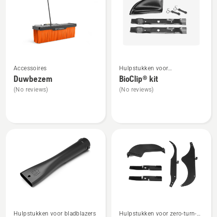
producten
Bekijk
Bekijk
Accessoires
Hulpstukken voor
meer
meer
tuintractoren
Duwbezem
BioClip® kit
details
details
(No reviews)
(No reviews)
over
over
Duwbezem
BioClip®
kit
Bekijk
Bekijk
Hulpstukken voor bladblazers
Hulpstukken voor zero-turn-
meer
meer