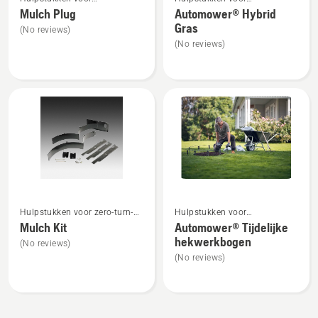
meer
meer
tuintractoren
robotmaaiers
Mulch Plug
Automower® Hybrid
details
details
Gras
(No reviews)
over
over
(No reviews)
Mulch
Automower®
Plug
Hybrid
Gras
Bekijk
Bekijk
Hulpstukken voor zero-turn-
Hulpstukken voor
meer
meer
maaiers
robotmaaiers
Mulch Kit
Automower® Tijdelijke
details
details
hekwerkbogen
(No reviews)
over
over
(No reviews)
Mulch
Automower®
Kit
Tijdelijke
hekwerkbogen