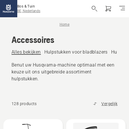
Bos & Tuin
BE, Nederlands
Home
Accessoires
Alles bekijken
Hulpstukken voor bladblazers
Hulpstu
Benut uw Husqvarna-machine optimaal met een
keuze uit ons uitgebreide assortiment
hulpstukken.
128 products
Vergelijk
Alle