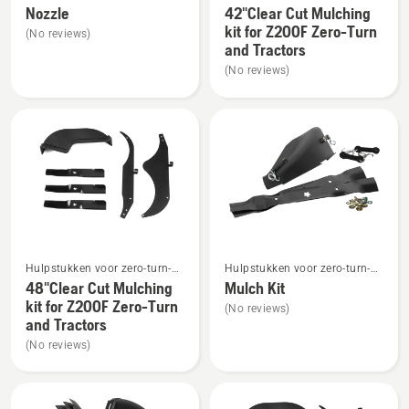
maaiers
Nozzle
42"Clear Cut Mulching
details
details
kit for Z200F Zero-Turn
(No reviews)
over
over
and Tractors
Nozzle
42"Clear
(No reviews)
Cut
Mulching
kit
for
Z200F
Zero-
Turn
and
Bekijk
Bekijk
Tractors
Hulpstukken voor zero-turn-
Hulpstukken voor zero-turn-
meer
meer
maaiers
maaiers
48"Clear Cut Mulching
Mulch Kit
details
details
kit for Z200F Zero-Turn
(No reviews)
over
over
and Tractors
48"Clear
Mulch
(No reviews)
Cut
Kit
Mulching
kit