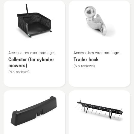
Alle
producten
Bekijk
Bekijk
Accessoires voor montage
Accessoires voor montage
meer
meer
aan de achterzijde
aan de achterzijde
Collector (for cylinder
Trailer hook
details
details
mowers)
(No reviews)
over
over
(No reviews)
Collector
Trailer
(for
hook
cylinder
mowers)