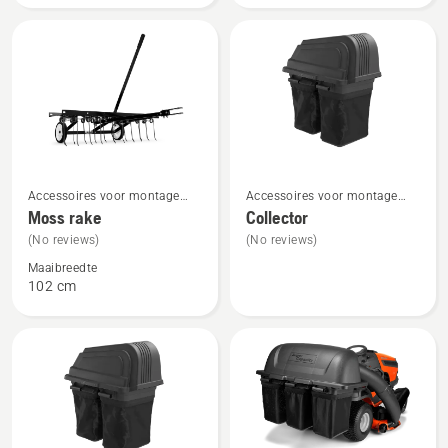
Bekijk
Bekijk
Accessoires voor montage
Accessoires voor montage
meer
meer
aan de achterzijde
aan de achterzijde
Moss rake
Collector
details
details
(No reviews)
(No reviews)
over
over
Maaibreedte
Moss
Collector
102 cm
rake