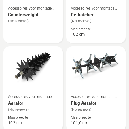
Bekijk
Bekijk
Accessoires voor montage
Accessoires voor montage
meer
meer
aan de achterzijde
aan de achterzijde
Counterweight
Dethatcher
details
details
(No reviews)
(No reviews)
over
over
Maaibreedte
Counterweight
Dethatcher
102 cm
Bekijk
Bekijk
Accessoires voor montage
Accessoires voor montage
meer
meer
aan de achterzijde
aan de achterzijde
Aerator
Plug Aerator
details
details
(No reviews)
(No reviews)
over
over
Maaibreedte
Maaibreedte
Aerator
Plug
102 cm
101,6 cm
Aerator