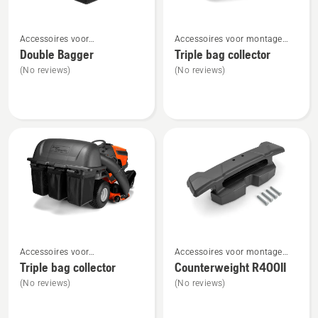
Bekijk
Bekijk
Accessoires voor
Accessoires voor montage
meer
meer
tuintractoren voor montage
aan de achterzijde
Double Bagger
Triple bag collector
details
details
aan de achterzijde
(No reviews)
(No reviews)
over
over
Double
Triple
Bagger
bag
collector
Bekijk
Bekijk
Accessoires voor
Accessoires voor montage
meer
meer
tuintractoren voor montage
aan de achterzijde
Triple bag collector
Counterweight R400II
details
details
aan de achterzijde
(No reviews)
(No reviews)
over
over
Triple
Counterweight