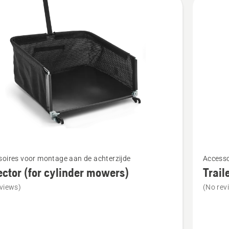
cten
Bekijk
oires voor montage aan de achterzijde
Accesso
meer
ector (for cylinder mowers)
Trail
details
views)
(No rev
over
or
Trailer
hook