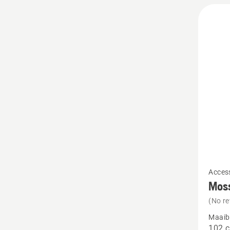
Bekijk
Access
meer
Mos
details
(No re
over
Maaib
Moss
102 