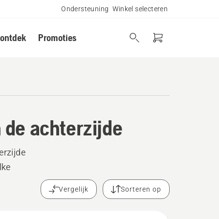
Ondersteuning
Winkel selecteren
 ontdek
Promoties
 de achterzijde
rzijde
lke
Vergelijk
Sorteren op