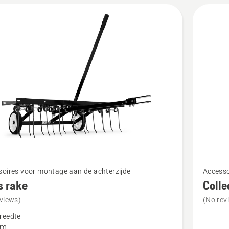
Bekijk
oires voor montage aan de achterzijde
Accesso
meer
s rake
Colle
details
views)
(No rev
over
reedte
Collecto
cm