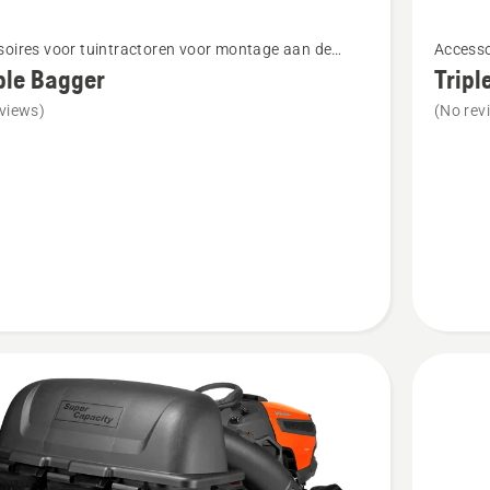
Bekijk
oires voor tuintractoren voor montage aan de
Accesso
meer
zijde
ble Bagger
Tripl
details
views)
(No rev
over
Triple
bag
collector