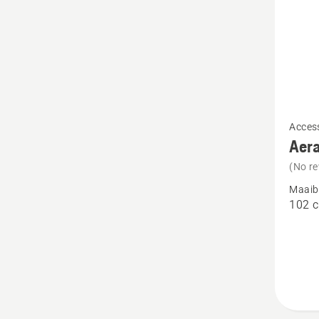
Bekijk
Access
meer
Aera
details
(No re
over
Maaib
Aerato
102 