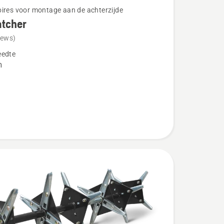
ires voor montage aan de achterzijde
atcher
iews)
eedte
her
m