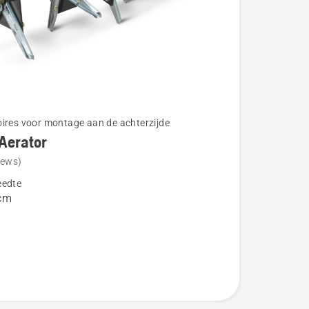
ires voor montage aan de achterzijde
Aerator
iews)
eedte
cm