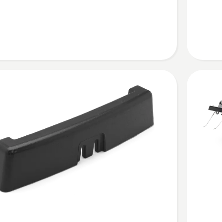
r
s)
Bekijk