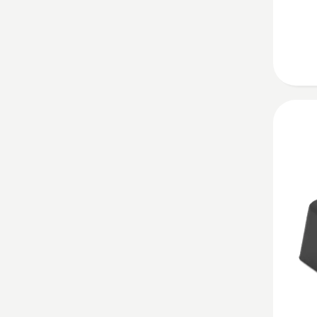
cylinde
mower
Bekijk