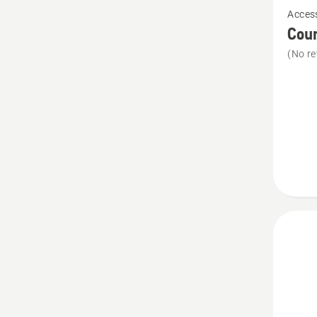
Access
meer
Cou
details
(No re
over
Counte