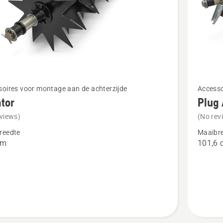
Bekijk
oires voor montage aan de achterzijde
Accesso
meer
tor
Plug 
details
views)
(No rev
over
reedte
Maaibr
r
Plug
cm
101,6 
Aerator