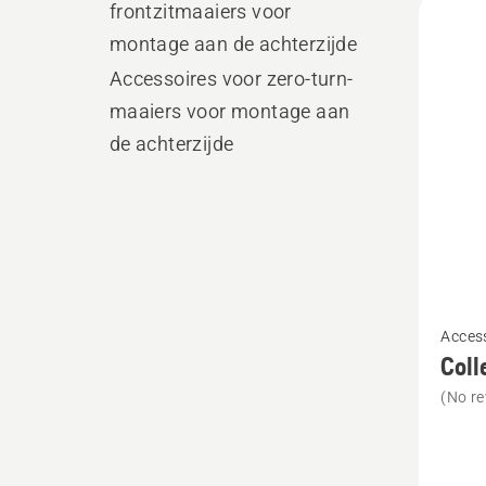
frontzitmaaiers voor
produ
montage aan de achterzijde
Accessoires voor zero-turn-
maaiers voor montage aan
de achterzijde
Bekijk
Access
meer
Coll
details
(No re
over
Collect
(for