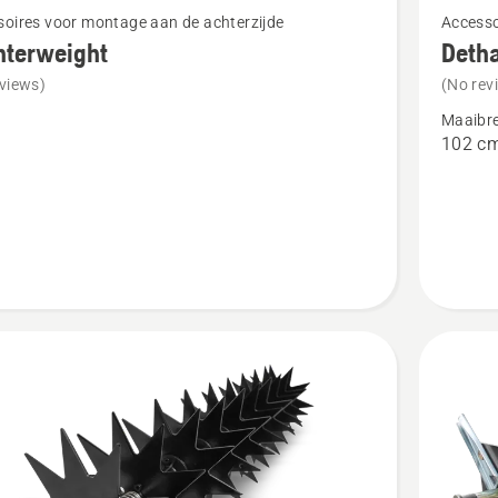
oires voor montage aan de achterzijde
Accesso
meer
nterweight
Deth
details
views)
(No rev
over
Maaibr
rweight
Dethatc
102 c