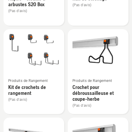
de
de
arbustes S20 Box
(Pas d'avis)
détails
détails
(Pas d'avis)
sur
sur
Aspire™
Rail
Cisaille
de
à
stockage
arbustes
S20
Box
Voir
Voir
Produits de Rangement
Produits de Rangement
plus
plus
Kit de crochets de
Crochet pour
de
de
rangement
débroussailleuse et
détails
détails
coupe-herbe
(Pas d'avis)
sur
sur
(Pas d'avis)
Kit
Crochet
de
pour
crochets
débroussailleuse
de
et