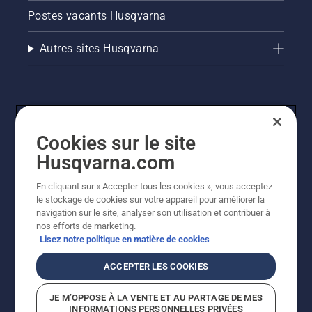
Postes vacants Husqvarna
Autres sites Husqvarna
Cookies sur le site
Husqvarna.com
En cliquant sur « Accepter tous les cookies », vous acceptez
© Husqvarna AB (publ). Tous droits réservés. Les prix
le stockage de cookies sur votre appareil pour améliorer la
indiqués sont des prix de vente conseillés. Tous les prix
navigation sur le site, analyser son utilisation et contribuer à
indiqués sont des prix de vente recommandés (TVA
nos efforts de marketing.
incluse), sauf si le produit est disponible pour un achat
Lisez notre politique en matière de cookies
direct.
Politique relative aux cookies
Conditions d'utilisation
ACCEPTER LES COOKIES
Avis de confidentialité
Imprint
Signalement de violations présumées
JE M’OPPOSE À LA VENTE ET AU PARTAGE DE MES
INFORMATIONS PERSONNELLES PRIVÉES