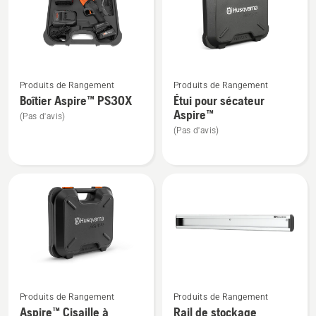
produits
Voir
Voir
Produits de Rangement
Produits de Rangement
plus
plus
Boîtier Aspire™ PS30X
Étui pour sécateur
de
de
Aspire™
(Pas d'avis)
détails
détails
(Pas d'avis)
sur
sur
Boîtier
Étui
Aspire™ PS30X
pour
sécateur
Aspire™
Voir
Voir
Produits de Rangement
Produits de Rangement
plus
plus
Aspire™ Cisaille à
Rail de stockage