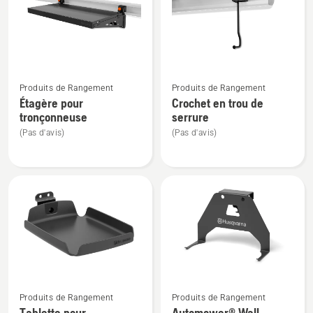
rangement
coupe-
herbe
Voir
Voir
Produits de Rangement
Produits de Rangement
plus
plus
Étagère pour
Crochet en trou de
de
de
tronçonneuse
serrure
détails
détails
(Pas d'avis)
(Pas d'avis)
sur
sur
Étagère
Crochet
pour
en
tronçonneuse
trou
de
serrure
Voir
Voir
Produits de Rangement
Produits de Rangement
plus
plus
Tablette pour
Automower® Wall