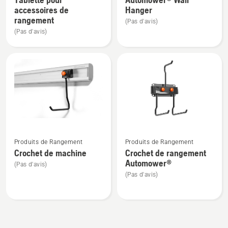
de
de
accessoires de
Hanger
détails
détails
rangement
(Pas d'avis)
sur
sur
(Pas d'avis)
Tablette
Automower®
pour
Wall
accessoires
Hanger
de
rangement
Voir
Voir
Produits de Rangement
Produits de Rangement
plus
plus
Crochet de machine
Crochet de rangement
de
de
Automower®
(Pas d'avis)
détails
détails
(Pas d'avis)
sur
sur
Crochet
Crochet
de
de
machine
rangement