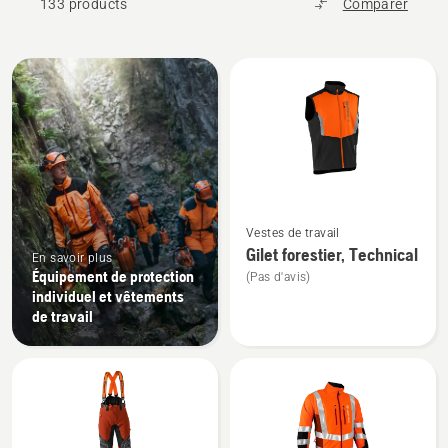
133 products
Comparer
Tous
les
produits
Voir
Vestes de travail
plus
Gilet forestier, Technical
En savoir plus
de
Équipement de protection
(Pas d'avis)
détails
individuel et vêtements
sur
de travail
Gilet
forestier,
Technical