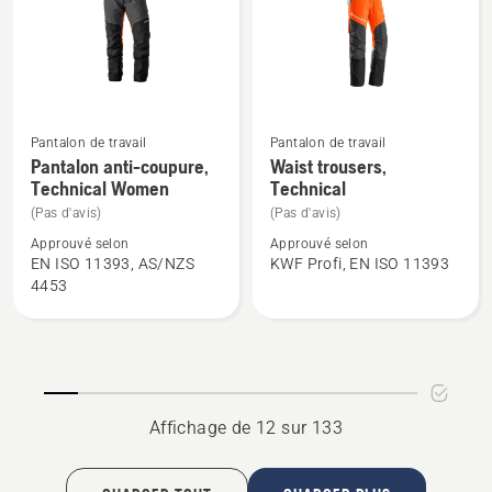
Men
Pantalon de travail
Pantalon de travail
Voir
Voir
Pantalon anti-coupure,
Waist trousers,
plus
plus
Technical Women
Technical
de
de
(Pas d'avis)
(Pas d'avis)
détails
détails
Approuvé selon
Approuvé selon
sur
sur
EN ISO 11393, AS/NZS
KWF Profi, EN ISO 11393
Pantalon
Waist
4453
anti-
trousers,
coupure,
Technical
Technical
Women
Affichage de 12 sur 133