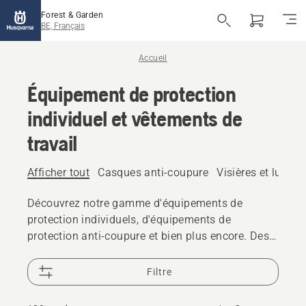
Forest & Garden
BE, Français
Accueil
Équipement de protection
individuel et vêtements de
travail
Afficher tout
Casques anti-coupure
Visières et lunett
Découvrez notre gamme d'équipements de
protection individuels, d'équipements de
protection anti-coupure et bien plus encore. Des
solutions fiables et de haute qualité qui vous
permettent de relever tous les défis.
Filtre