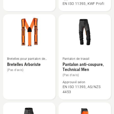
Veste
Pantalon
EN ISO 11393, KWF Profi
forestière,
anti-
Technique
coupure,
Extrême
Technique
Extreme
Arborist
Bretelles pour pantalon de
Pantalon de travail
Voir
Voir
travail
Bretelles Arboriste
Pantalon anti-coupure,
plus
plus
Technical Men
(Pas d'avis)
de
de
(Pas d'avis)
détails
détails
Approuvé selon
sur
sur
EN ISO 11393, AS/NZS
Bretelles
Pantalon
4453
Arboriste
anti-
coupure,
Technical