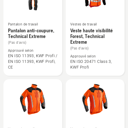
Pantalon de travail
Vestes de travail
Voir
Voir
Pantalon anti-coupure,
Veste haute visibilité
plus
plus
Technical Extreme
Forest, Technical
Extreme
de
de
(Pas d'avis)
détails
détails
(Pas d'avis)
Approuvé selon
sur
sur
EN ISO 11393, KWF Profi /
Approuvé selon
EN ISO 11393, KWF Profi,
EN ISO 20471 Class 3,
Pantalon
Veste
CE
KWF Profi
anti-
haute
coupure,
visibilité
Technical
Forest,
Extreme
Technical
Extreme
Voir
Voir