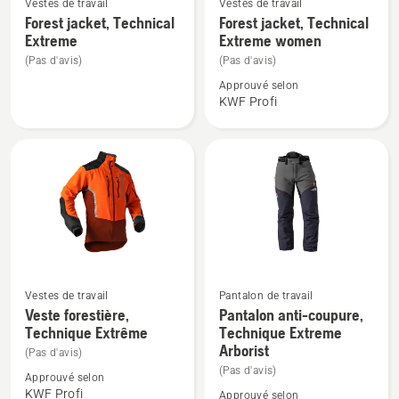
Vestes de travail
Vestes de travail
plus
plus
Forest jacket, Technical
Forest jacket, Technical
Extreme
Extreme women
de
de
détails
détails
(Pas d'avis)
(Pas d'avis)
sur
sur
Approuvé selon
KWF Profi
Forest
Forest
jacket,
jacket,
Technical
Technical
Extreme
Extreme
women
Vestes de travail
Pantalon de travail
Voir
Voir
Veste forestière,
Pantalon anti-coupure,
plus
plus
Technique Extrême
Technique Extreme
de
de
Arborist
(Pas d'avis)
détails
détails
(Pas d'avis)
Approuvé selon
sur
sur
KWF Profi
Approuvé selon