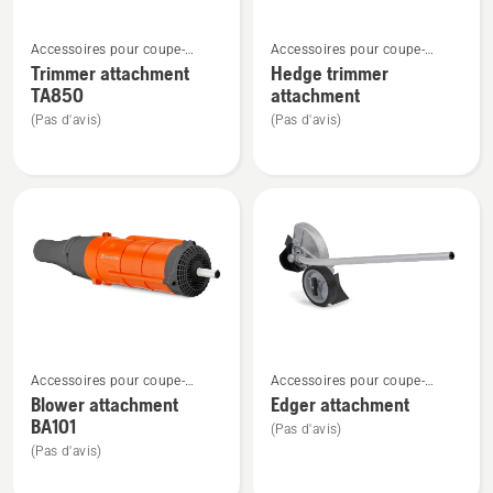
Voir
Voir
Accessoires pour coupe-
Accessoires pour coupe-
plus
plus
bordures et débroussailleuses
bordures et débroussailleuses
Trimmer attachment
Hedge trimmer
de
de
Combi
Combi
TA850
attachment
détails
détails
(Pas d'avis)
(Pas d'avis)
sur
sur
Trimmer
Hedge
attachment
trimmer
TA850
attachment
Voir
Voir
Accessoires pour coupe-
Accessoires pour coupe-
plus
plus
bordures et débroussailleuses
bordures et débroussailleuses
Blower attachment
Edger attachment
de
de
Combi
Combi
BA101
(Pas d'avis)
détails
détails
(Pas d'avis)
sur
sur
Blower
Edger