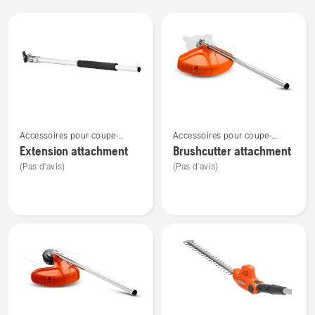
Tous
les
produits
Voir
Voir
Accessoires pour coupe-
Accessoires pour coupe-
plus
plus
bordures et débroussailleuses
bordures et débroussailleuses
Extension attachment
Brushcutter attachment
de
de
Combi
Combi
(Pas d'avis)
(Pas d'avis)
détails
détails
sur
sur
Extension
Brushcutter
attachment
attachment