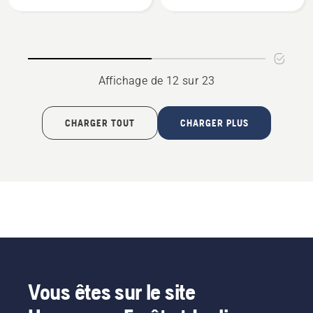
Pole
Pole
saw
saw
attachment
attachment
PAX730
PAX1100
Affichage de 12 sur 23
CHARGER TOUT
CHARGER PLUS
Vous êtes sur le site