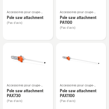
Voir
Voir
Accessoires pour coupe-
Accessoires pour coupe-
plus
plus
bordures et débroussailleuses
bordures et débroussailleuses
Pole saw attachment
Pole saw attachment
de
de
Combi
Combi
PA1100
(Pas d'avis)
détails
détails
(Pas d'avis)
sur
sur
Pole
Pole
saw
saw
attachment
attachment
PA1100
Voir
Voir
Accessoires pour coupe-
Accessoires pour coupe-
plus
plus
bordures et débroussailleuses
bordures et débroussailleuses
Pole saw attachment
Pole saw attachment
de
de
Combi
Combi
PAX730
PAX1100
détails
détails
(Pas d'avis)
(Pas d'avis)
sur
sur