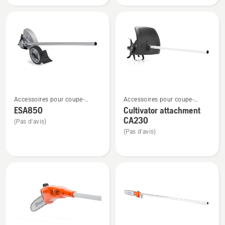
attachment
attachment
BA101
Voir
Voir
Accessoires pour coupe-
Accessoires pour coupe-
plus
plus
bordures et débroussailleuses
bordures et débroussailleuses
ESA850
Cultivator attachment
de
de
Combi
Combi
CA230
(Pas d'avis)
détails
détails
(Pas d'avis)
sur
sur
ESA850
Cultivator
attachment
CA230