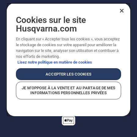
Cookies sur le site
Husqvarna.com
En cliquant sur « Accepter tous les cookies », vous acceptez
© Husqvarna AB (publ). Tous droits réservés. Les prix
le stockage de cookies sur votre appareil pour améliorer la
indiqués sont des prix de vente conseillés. Tous les prix
navigation sur le site, analyser son utilisation et contribuer à
indiqués sont des prix de vente recommandés (TVA
nos efforts de marketing.
incluse), sauf si le produit est disponible pour un achat
Lisez notre politique en matière de cookies
direct.
Politique relative aux cookies
Conditions d'utilisation
ACCEPTER LES COOKIES
Avis de confidentialité
Imprint
Signalement de violations présumées
JE M’OPPOSE À LA VENTE ET AU PARTAGE DE MES
INFORMATIONS PERSONNELLES PRIVÉES