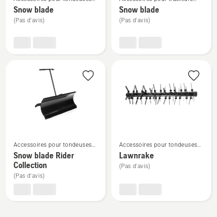
plus
plus
autoportées à coupe frontale
tondeuses montés à l'avant
Snow blade
Snow blade
de
de
montés à l'avant
(Pas d'avis)
(Pas d'avis)
détails
détails
sur
sur
Snow
Snow
blade
blade
Voir
Voir
Accessoires pour tondeuses
Accessoires pour tondeuses
plus
plus
autoportées à coupe frontale
autoportées à coupe frontale
Snow blade Rider
Lawnrake
de
de
montés à l'avant
montés à l'avant
Collection
(Pas d'avis)
détails
détails
(Pas d'avis)
sur
sur
Snow
Lawnrake
blade