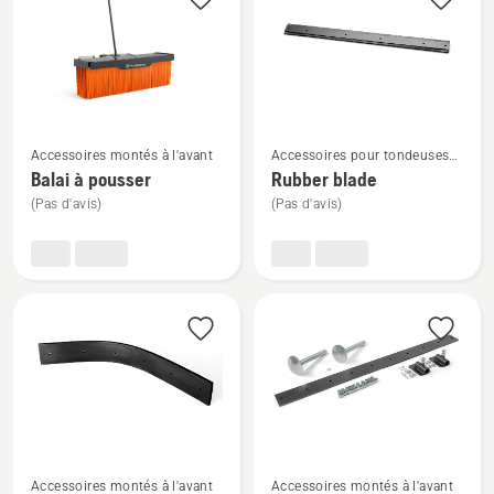
les
produits
Voir
Voir
Accessoires montés à l'avant
Accessoires pour tondeuses
plus
plus
autoportées à coupe frontale
Balai à pousser
Rubber blade
de
de
montés à l'avant
(Pas d'avis)
(Pas d'avis)
détails
détails
sur
sur
Balai
Rubber
à
blade
pousser
Voir
Voir
Accessoires montés à l'avant
Accessoires montés à l'avant
plus
plus