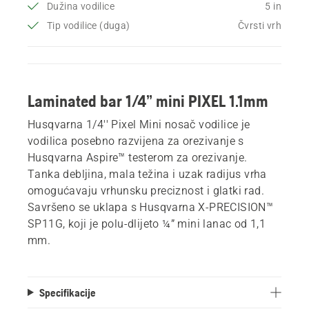
Dužina vodilice
5 in
Tip vodilice (duga)
Čvrsti vrh
Laminated bar 1/4” mini PIXEL 1.1mm
Husqvarna 1/4'' Pixel Mini nosač vodilice je
vodilica posebno razvijena za orezivanje s
Husqvarna Aspire™ testerom za orezivanje.
Tanka debljina, mala težina i uzak radijus vrha
omogućavaju vrhunsku preciznost i glatki rad.
Savršeno se uklapa s Husqvarna X-PRECISION™
SP11G, koji je polu-dlijeto ¼” mini lanac od 1,1
mm.
Specifikacije