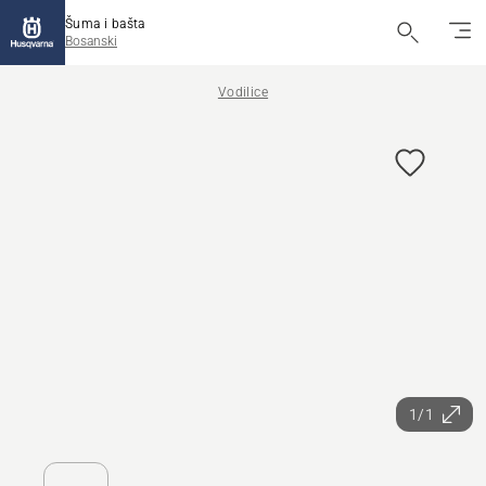
Šuma i bašta
Bosanski
Vodilice
1/1