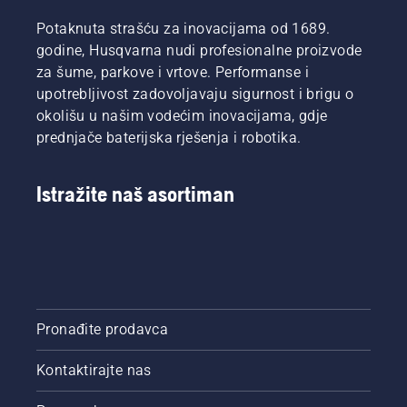
pred
kako
Potaknuta strašću za inovacijama od 1689.
vama.
provjeriti
godine, Husqvarna nudi profesionalne proizvode
da li
sistem
za šume, parkove i vrtove. Performanse i
podmazivanja
upotrebljivost zadovoljavaju sigurnost i brigu o
lanca
okolišu u našim vodećim inovacijama, gdje
motorne
prednjače baterijska rješenja i robotika.
testere
radi
ispravno.
Istražite naš asortiman
Prvo
provjerite
nivo ulja.
Pokrenite
motornu
testeru i
provjerite
je li
Pronađite prodavca
kočnica
lanca
Kontaktirajte nas
isključena.
Okrećite