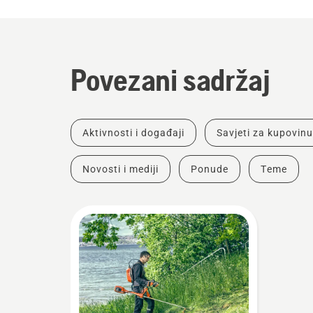
Povezani sadržaj
Aktivnosti i događaji
Savjeti za kupovinu
Novosti i mediji
Ponude
Teme