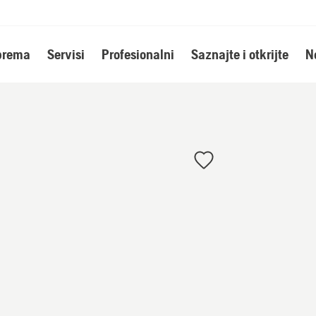
oprema
Servisi
Profesionalni
Saznajte i otkrijte
N