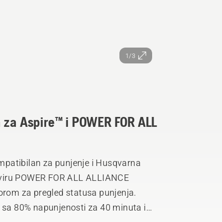
1/3
a za Aspire™ i POWER FOR ALL
patibilan za punjenje i Husqvarna
u okviru POWER FOR ALL ALLIANCE
torom za pregled statusa punjenja.
d sa 80% napunjenosti za 40 minuta i