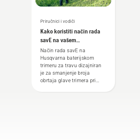
Priručnici i vodiči
Kako koristiti način rada
savE na vašem
baterijskom trimeru za
Način rada savE na
travu
Husqvarna baterijskom
trimeru za travu dizajniran
je za smanjenje broja
obrtaja glave trimera pri
punom gasu, uz
zadržavanje zakretnog
momenta kako bi korisniku
omogućio da očuva vijek
trajanja baterije dok kosi
tanku travu. Jednostavno
pritisnite jedno dugme na