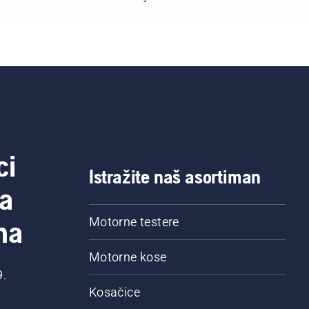
ci
Istražite naš asortiman
a
na
Motorne testere
Motorne kose
9.
Kosačice