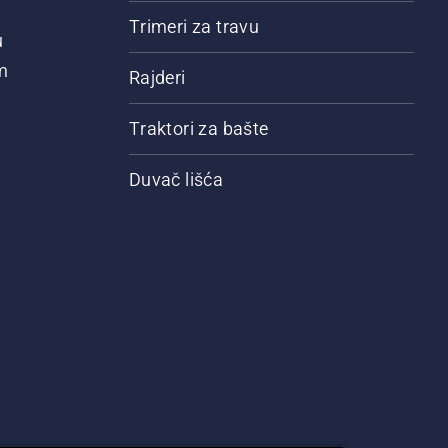
Trimeri za travu
u
m
Rajderi
Traktori za bašte
Duvač lišća