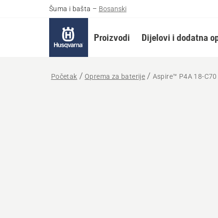
Šuma i bašta
–
Bosanski
Proizvodi
Dijelovi i dodatna 
Početak
Oprema za baterije
Aspire™ P4A 18-C70