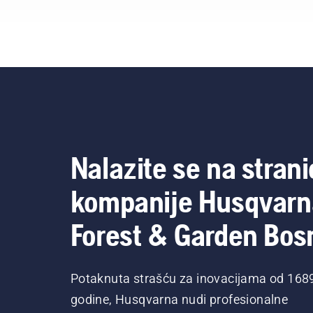
baterijskom trimeru kako
biste uključili i isključili
način rada saveE.
Nalazite se na strani
kompanije Husqvarn
Forest & Garden Bos
Potaknuta strašću za inovacijama od 168
godine, Husqvarna nudi profesionalne