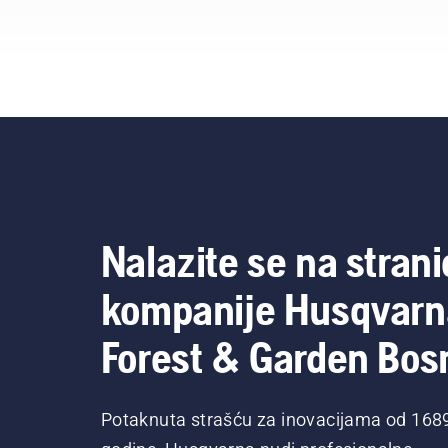
baterijskom trimeru kako
biste uključili i isključili
način rada saveE.
Nalazite se na strani
kompanije Husqvarn
Forest & Garden Bos
Potaknuta strašću za inovacijama od 168