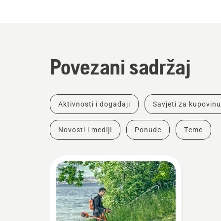
Povezani sadržaj
Aktivnosti i događaji
Savjeti za kupovinu
Novosti i mediji
Ponude
Teme