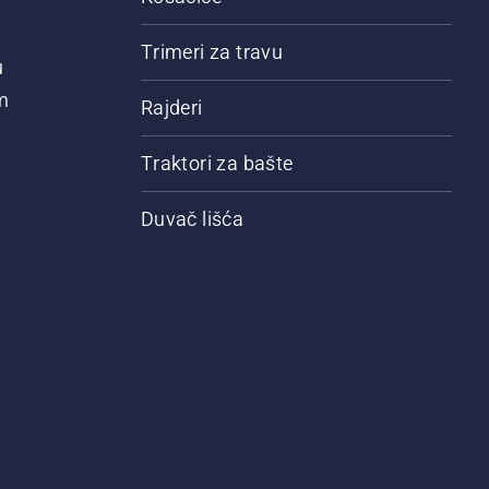
Trimeri za travu
u
m
Rajderi
Traktori za bašte
Duvač lišća