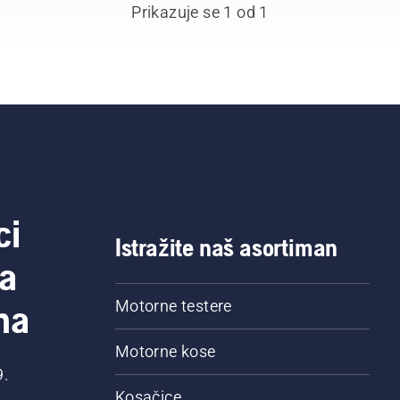
Prikazuje se 1 od 1
ci
Istražite naš asortiman
a
na
Motorne testere
Motorne kose
9.
Kosačice