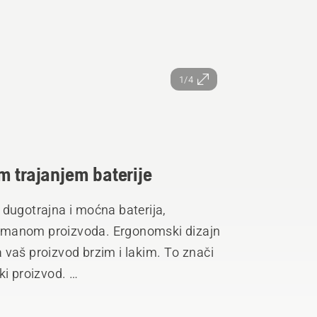
1/4
m trajanjem baterije
 dugotrajna i moćna baterija,
imanom proizvoda. Ergonomski dizajn
 vaš proizvod brzim i lakim. To znači
ki proizvod.
ALLIANCE, jedne od najvećih unakrsnih