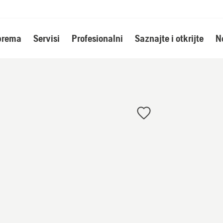
oprema
Servisi
Profesionalni
Saznajte i otkrijte
N