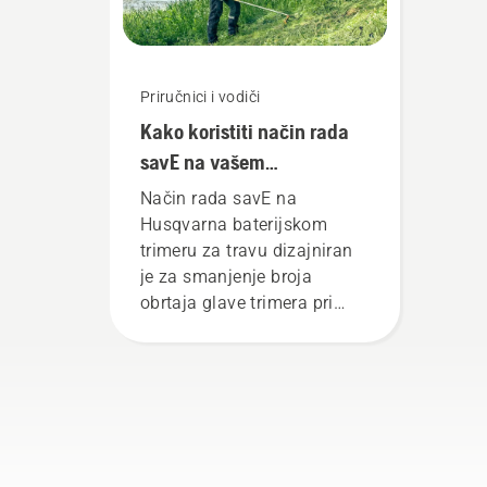
Priručnici i vodiči
Kako koristiti način rada
savE na vašem
baterijskom trimeru za
Način rada savE na
travu
Husqvarna baterijskom
trimeru za travu dizajniran
je za smanjenje broja
obrtaja glave trimera pri
punom gasu, uz
zadržavanje zakretnog
momenta kako bi korisniku
omogućio da očuva vijek
trajanja baterije dok kosi
tanku travu. Jednostavno
pritisnite jedno dugme na