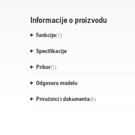
saveza baterija vodećih proizvođača. Ove b
proizvode koji su dio ovog sistema*. To zn
Informacije o proizvodu
za svaki proizvod. *Bosch PSM 18 LI + B
Funkcije
tipom baterije 1,5 Ah - 3,0 Ah. *Napomena
(
1
)
razlikovati od modela u prodavnici.
Specifikacije
Pribor
(
1
)
Odgovara modelu
Priručnici i dokumenta
(
6
)