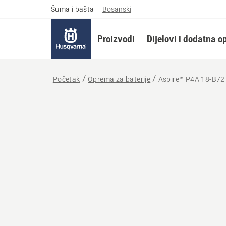
Šuma i bašta
–
Bosanski
Proizvodi
Dijelovi i dodatna 
Početak
Oprema za baterije
Aspire™ P4A 18-B72