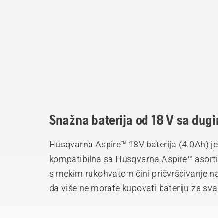
Snažna baterija od 18 V sa dugi
Husqvarna Aspire™ 18V baterija (4.0Ah) je
kompatibilna sa Husqvarna Aspire™ asort
s mekim rukohvatom čini pričvršćivanje na
da više ne morate kupovati bateriju za sva
Ova baterija je proizvod POWER FOR ALL 