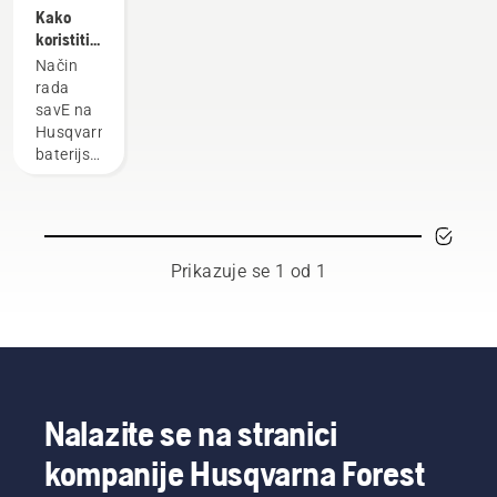
Kako
koristiti
način
Način
rada
rada
savE na
savE na
vašem
Husqvarna
baterijskom
baterijskom
trimeru
trimeru
za travu
za travu
dizajniran
je za
smanjenje
Prikazuje se 1 od 1
broja
obrtaja
glave
trimera
pri
punom
gasu, uz
Nalazite se na stranici
zadržavanje
kompanije Husqvarna Forest
zakretnog
momenta