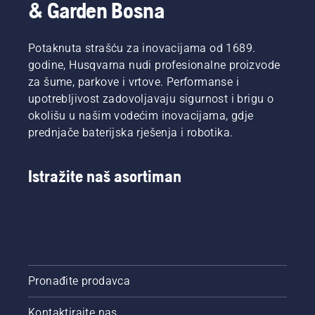
& Garden Bosna
kako bi
korisniku
omogućio
Potaknuta strašću za inovacijama od 1689.
da
očuva
godine, Husqvarna nudi profesionalne proizvode
vijek
za šume, parkove i vrtove. Performanse i
trajanja
upotrebljivost zadovoljavaju sigurnost i brigu o
baterije
okolišu u našim vodećim inovacijama, gdje
dok kosi
prednjače baterijska rješenja i robotika.
tanku
travu.
Jednostavno
Istražite naš asortiman
pritisnite
jedno
dugme
na
baterijskom
trimeru
kako
biste
Pronađite prodavca
uključili i
isključili
Kontaktirajte nas