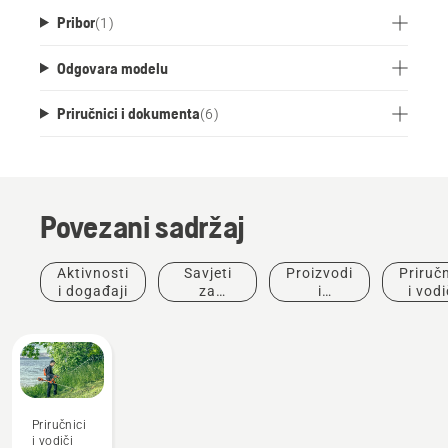
Pribor
(
1
)
Odgovara modelu
Priručnici i dokumenta
(
6
)
Povezani sadržaj
Aktivnosti
Savjeti
Proizvodi
Priručn
i događaji
za
i
i vodi
kupovinu
inovacije
Priručnici
i vodiči