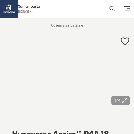
Šuma i bašta
Bosanski
Oprema za baterije
1/4
Husqvarna Aspire™ P4A 18-