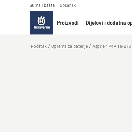
Šuma i bašta
–
Bosanski
Proizvodi
Dijelovi i dodatna 
Početak
Oprema za baterije
Aspire™ P4A 18-B10