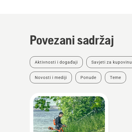
Povezani sadržaj
Aktivnosti i događaji
Savjeti za kupovinu
Novosti i mediji
Ponude
Teme