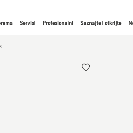
oprema
Servisi
Profesionalni
Saznajte i otkrijte
N
8