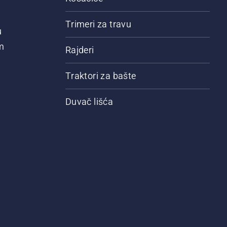
Trimeri za travu
u
m
Rajderi
Traktori za bašte
Duvač lišća