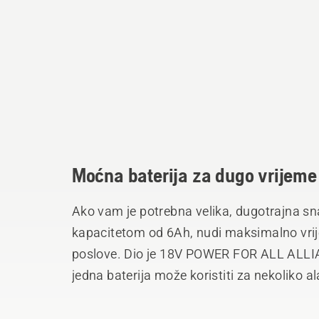
Moćna baterija za dugo vrijeme
Ako vam je potrebna velika, dugotrajna sn
kapacitetom od 6Ah, nudi maksimalno vrij
poslove. Dio je 18V POWER FOR ALL ALLIAN
jedna baterija može koristiti za nekoliko a
fleksibilnost i manje prostora za skladiš
ergonomski dizajn sa dugmetom za otpuštan