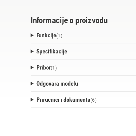
kao i prisilno hlađenje vazduhom i apsorpci
Informacije o proizvodu
Funkcije
(
1
)
Specifikacije
Pribor
(
1
)
Odgovara modelu
Priručnici i dokumenta
(
6
)