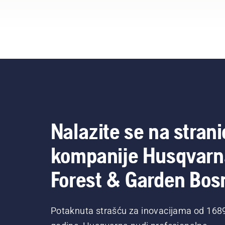
baterijskom trimeru kako
biste uključili i isključili
način rada saveE.
Nalazite se na strani
kompanije Husqvarn
Forest & Garden Bos
Potaknuta strašću za inovacijama od 168