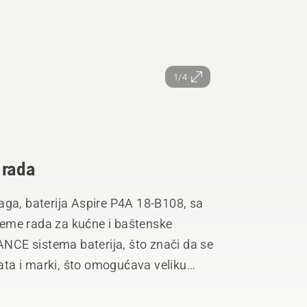
1/4
 rada
aga, baterija Aspire P4A 18-B108, sa
eme rada za kućne i baštenske
CE sistema baterija, što znači da se
lata i marki, što omogućava veliku
tenje. 18-B108 ima kompaktan,
je za lako izbacivanje i otpuštanje,