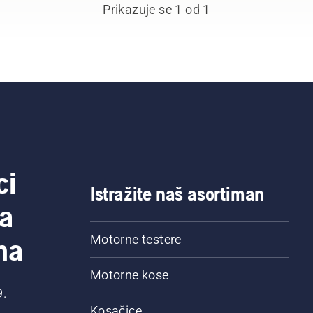
Prikazuje se 1 od 1
ci
Istražite naš asortiman
a
na
Motorne testere
Motorne kose
9.
Kosačice