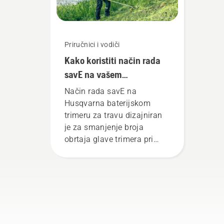
Priručnici i vodiči
Kako koristiti način rada
savE na vašem
baterijskom trimeru za
Način rada savE na
travu
Husqvarna baterijskom
trimeru za travu dizajniran
je za smanjenje broja
obrtaja glave trimera pri
punom gasu, uz
zadržavanje zakretnog
momenta kako bi korisniku
omogućio da očuva vijek
trajanja baterije dok kosi
tanku travu. Jednostavno
pritisnite jedno dugme na