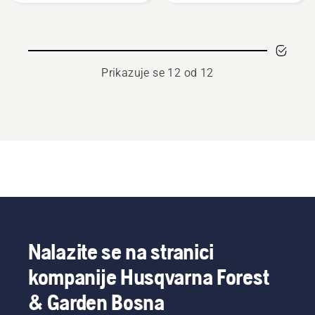
za
motorne
pile
Prikazuje se 12 od 12
Nalazite se na stranici
kompanije Husqvarna Forest
& Garden Bosna