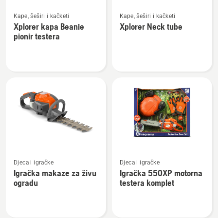
Pogledajte
Pogledajte
Kape, šeširi i kačketi
Kape, šeširi i kačketi
više
više
Xplorer kapa Beanie
Xplorer Neck tube
detalja
detalja
pionir testera
o
o
Xplorer
Xplorer
kapa
Neck
Beanie
tube
pionir
testera
Pogledajte
Pogledajte
Djeca i igračke
Djeca i igračke
više
više
Igračka makaze za živu
Igračka 550XP motorna
detalja
detalja
ogradu
testera komplet
o
o
Igračka
Igračka
makaze
550XP