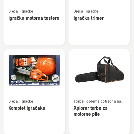
Pogledajte
Pogledajte
Djeca i igračke
Djeca i igračke
više
više
Igračka motorna testera
Igračka trimer
detalja
detalja
o
o
Igračka
Igračka
motorna
trimer
testera
Pogledajte
Pogledajte
Djeca i igračke
Torbe i oprema potrebna na
više
više
otvorenom
Komplet igračaka
Xplorer torba za
detalja
detalja
motorne pile
o
o
Komplet
Xplorer
igračaka
torba