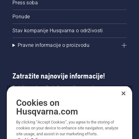
Press soba
Ponude
Stav kompanije Husqvarna o održivosti
Pravne informacije o proizvodu
Zatražite najnovije informacije!
Dobijte najnovije informacije o novim
proizvodima, posebnim ponudama i još mnogo
Cookies on
toga. Ovdje se registrirajte za naš bilten.
Husqvarna.com
REGISTRACIJA ZA BILTEN
By clicking “Accept Cookies”, you agree to the storing of
cookies on your device to enhance site navigation, analyze
site usage, and assist in our marketing efforts.