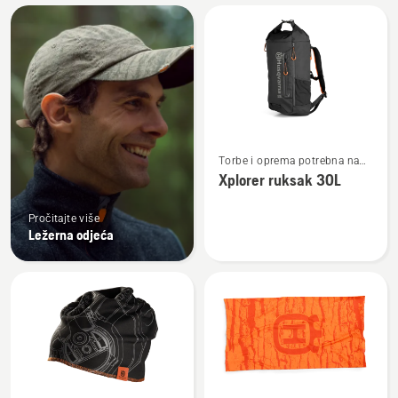
Učitajte
sve
proizvode
Pogledajte
Torbe i oprema potrebna na
više
otvorenom
Xplorer ruksak 30L
detalja
o
Pročitajte više
Xplorer
Ležerna odjeća
ruksak
30L