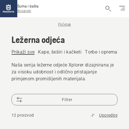
Šuma i bašta
Bosanski
Početak
Ležerna odjeća
Prikaži sve
Kape, šeširi i kačketi
Torbe i oprema pot
Naša serija ležerne odjeće Xplorer dizajnirana je
za visoku udobnost i odlično pristajanje
primjenom promišljenih materijala.
Filter
12 proizvod
Uporedite