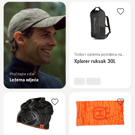
Učitajte
sve
proizvode
Pogledajte
Torbe i oprema potrebna na
više
otvorenom
Xplorer ruksak 30L
detalja
o
Pročitajte više
Xplorer
Ležerna odjeća
ruksak
30L