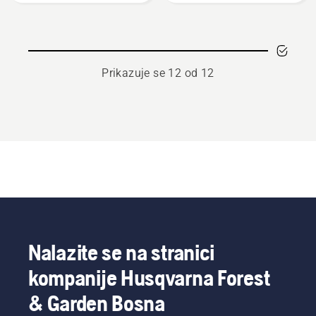
za
motorne
pile
Prikazuje se 12 od 12
Nalazite se na stranici
kompanije Husqvarna Forest
& Garden Bosna