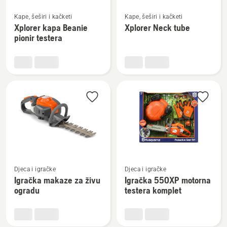
Pogledajte
Pogledajte
Kape, šeširi i kačketi
Kape, šeširi i kačketi
više
više
Xplorer kapa Beanie
Xplorer Neck tube
detalja
detalja
pionir testera
o
o
Xplorer
Xplorer
kapa
Neck
Beanie
tube
pionir
testera
Pogledajte
Pogledajte
Djeca i igračke
Djeca i igračke
više
više
Igračka makaze za živu
Igračka 550XP motorna
detalja
detalja
ogradu
testera komplet
o
o
Igračka
Igračka
makaze
550XP