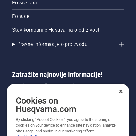
Press soba
Ponude
Stav kompanije Husqvarna o održivosti
Pravne informacije o proizvodu
Zatražite najnovije informacije!
Dobijte najnovije informacije o novim
proizvodima, posebnim ponudama i još mnogo
Cookies on
toga. Ovdje se registrirajte za naš bilten.
Husqvarna.com
REGISTRACIJA ZA BILTEN
By clicking “Accept Cookies”, you agree to the storing of
cookies on your device to enhance site navigation, analyze
site usage, and assist in our marketing efforts.