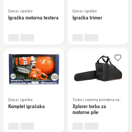
Pogledajte
Pogledajte
Djeca i igračke
Djeca i igračke
više
više
Igračka motorna testera
Igračka trimer
detalja
detalja
o
o
Igračka
Igračka
motorna
trimer
testera
Pogledajte
Pogledajte
Djeca i igračke
Torbe i oprema potrebna na
više
više
otvorenom
Komplet igračaka
Xplorer torba za
detalja
detalja
motorne pile
o
o
Komplet
Xplorer
igračaka
torba