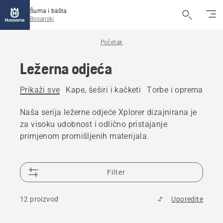
Šuma i bašta
Bosanski
Početak
Ležerna odjeća
Prikaži sve
Kape, šeširi i kačketi
Torbe i oprema pot
Naša serija ležerne odjeće Xplorer dizajnirana je
za visoku udobnost i odlično pristajanje
primjenom promišljenih materijala.
Filter
12 proizvod
Uporedite